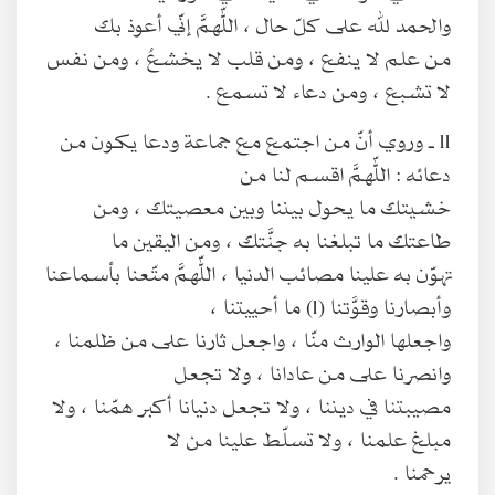
والحمد لله على كلّ حال ، اللّهمَّ إنّي أعوذ بك
من علم لا ينفع ، ومن قلب لا يخشعُ ، ومن نفس
لا تشبع ، ومن دعاء لا تسمع .
11 ـ وروي أنّ من اجتمع مع جماعة ودعا يكون من
دعائه : اللّهمَّ اقسم لنا من
خشيتك ما يحول بيننا وبين معصيتك ، ومن
طاعتك ما تبلغنا به جنَّتك ، ومن اليقين ما
تهوّن به علينا مصائب الدنيا ، اللّهمَّ متّعنا بأسماعنا
وأبصارنا وقوَّتنا (1) ما أحييتنا ،
واجعلها الوارث منّا ، واجعل ثارنا على من ظلمنا ،
وانصرنا على من عادانا ، ولا تجعل
مصيبتنا في ديننا ، ولا تجعل دنيانا أكبر همّنا ، ولا
مبلغ علمنا ، ولا تسلّط علينا من لا
يرحمنا .