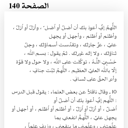
الصفحة 140
اللّهمّ إنّي أعوذ بك أن أضلّ أو اُضل ّ ، وأزلّ أو اُزلّ ،
وأظلم أو اُظلم ، وأجهل أو يجهل
عليّ ، عزّ جارك ، وتقدّست أسماؤك ، وجلّ
ثناؤك ، ولا إله غيرك . ثمّ يقول : بسم الله ،
حَسْبِيَ اللَّـهُ ، توكّلت على الله ، ولا حول ولا قوّة
إلّا بالله العليّ العظيم ، اللّهمّ ثبّت جناني ،
وأدر الحقّ على لساني .
10 ـ وقال ناقلاً عن بعض العلماء : يقول قبل الدرس
: اللّهم إنّي أعوذ بك أن أضلّ أو
اُضلّ ، أو أزلّ أو اُزلّ ، أو أظلم أو اُظلم ، أو أجهل أو
يجهل عليّ ، اللّهمَّ انفعني بما
علّمتني ، وعلّمني ما ينفعني ، وزدني علماً ،