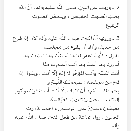
12 ـ وروي عن النبيّ صلى الله عليه وآله : أنّ الله
يحبّ الصوت الخفيض ، ويبغض الصوت
الرفيع .
13 ـ وروي أنّ النبيّ صلى الله عليه وآله كان إذا فرغ
من حديثه وأراد أن يقوم من مجلسه
يقول : اللّهمَّ اغفر لنا ما أخطأنا وما تعمّدنا وما
أسررنا وما أعلنّا وما أنت أعلم به منّا
أنت المقدّم وأنت المؤخّر لا إله إلّا أنت . ويقول إذا
قام من مجلسه : سبحانك اللّهمّ و
بحمدك ، أشهد أن لا إله إلّا أنت أستغفرك وأتوب
إليك ، سبحان ربّك ربّ العزّة عمّا
يصفون وسلامٌ على المرسلين والحمد لله ربّ
العالمين . رواه جماعة من فعل النبيّ صلى الله عليه
وآله .