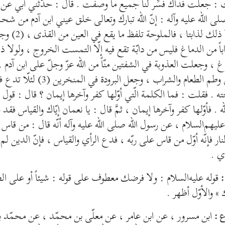
: جعلت فداك فسِّر لنا جميع ما وصفت . قال : حدّثني أبي عن آب
لى الله عليه وآله : إنّ الله تبارك وتعالى خلق عيني ابن آدم من شحمتين (1) فجعل فيهما
لك لذابتا ، فالملوحة تلفظ ما يقع في العين من القذى ، (2) وجعل المرارة في الاُذنين
ً من الدماغ فليس من دابّة تقع فيه إلّا التمست الخروج ، ولولا
غ ، وجعلت العذوبة في الشفتين منّاً من الله عزّ وجلّ على ابن آد
طم الطعام والشراب ، وجعل البرودة في المنخرين (3) لئلّا تدع في الرأس شيئاً إلّا
ه . فقلت : فما الكلمة الّتي أوّلها كفر وآخرها إيمان ؟ قال : قول ا
الله . فأوّلها كفر وآخرها إيمان ، ثمَّ قال : يا نعمان إيّاك والقياس فق
 عليهم‌السلام ، عن رسول الله صلى الله عليه وآله أنّه قال : من قاس ش
نار فإنّه أوّل من قاس على ربّه ، فدع الرأي والقياس ، فإنّ الدين ل
أي .
قوله عليه‌السلام : ولا فرضك معطوف على قوله : شيئاً أو على 
:
ك » والأوّل أظهر .
ابن مسرور ، عن ابن عامر ، عن معلّى بن محمّد ، عن محمّد بن
 :