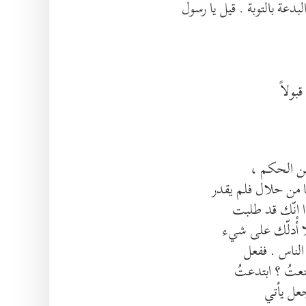
بدعة بالتوبة . قيل يا رسول
بولاً
بن الحكم ،
يا من حلال فلم يقدر
ذا إنّك قد طلبت
لا أدلّك على شيء
 الناس . ففعل
نعتُ ؟ ابتدعتُ
فجعل يأتي