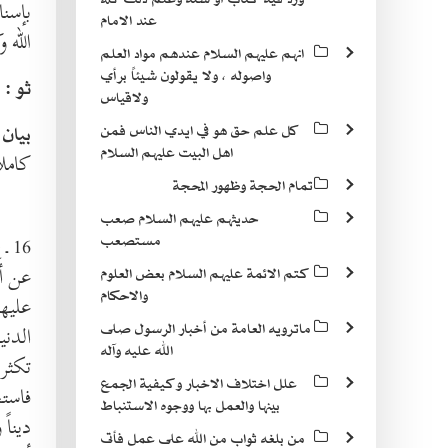
بإسنا
عند الامام
الله 
انهم عليهم السلام عندهم مواد العلم
واصوله ، ولا يقولون شيئاً برأي
ا
ثو :
ولاقياس
بيان 
كل علم حق هو في ايدي الناس فمن
اهل البيت عليهم السلام
كاملا
تمام الحجة وظهور المحجة
حديثهم عليهم السلام صعب
مستصعب
16 ـ
ع
عن أب
كتم الائمة عليهم السلام بعض العلوم
والاحكام
عليها
ماترويه العامة من أخبار الرسول صلى
الدني
الله عليه وآله
تكثر 
علل اختلاف الاخبار وكيفية الجمع
فاستج
بينها والعمل بها ووجوه الاستنباط
ديناً
من بلغه ثواب من الله على عمل فأتى