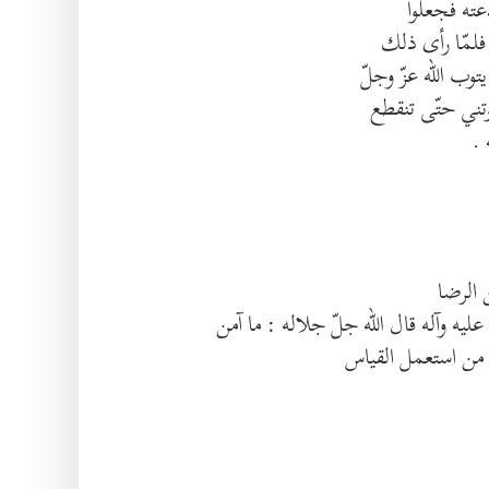
عته فجعلوا
لمّا رأى ذلك
توب الله عزّ وجلّ
عوتني حتّى تنقطع
 .
ليه وآله قال الله جلّ جلاله : ما آمن
 من استعمل القياس