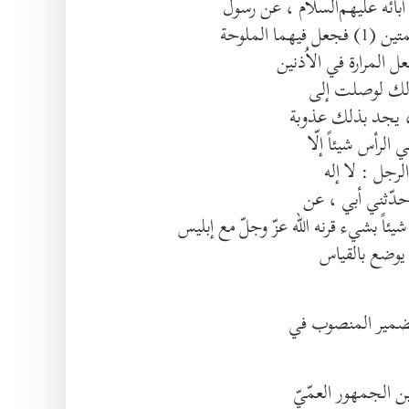
ائه عليهم‌السلام ، عن رسول
 الملوحة
 ذلك لوصلت إلى
م ، يجد بذلك عذوبة
لرجل : لا إله
د حدّثني أبي ، عن
يئاً بشيء قرنه الله عزّ وجلّ مع إبليس
م يوضع بالقياس
الضمير المنصوب في
 الجمهور العمّيّ