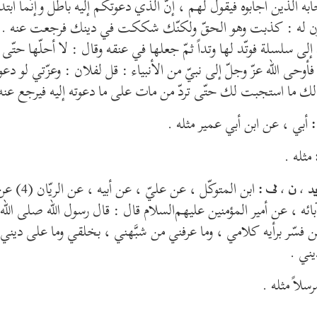
ه الّذين أجابوه فيقول لهم ، إنّ الّذي دعوتكم إليه باطل وإنّما ابتد
ون له : كذبت وهو الحقّ ولكنّك شككت في دينك فرجعت عنه . ف
لى سلسلة فوتّد لها وتداً ثمّ جعلها في عنقه وقال : لا أحلّها حتّى ي
 فأوحى الله عزّ وجلّ إلى نبيّ من الأنبياء : قل لفلان : وعزّتي لو د
ك ما استجبت لك حتّى تردّ من مات على ما دعوته إليه فيرجع عنه
أبي ، عن ابن أبي عمير مثله .
مثله .
ابن المتوكّل ، عن عليّ ، عن أبيه ، عن الريّان (4) عن الرضا
د ، ن ، لى :
ائه ، عن أمير المؤمنين عليهم‌السلام قال : قال رسول الله صلى الله ع
 فسّر برأيه كلامي ، وما عرفني من شبَّهني ، بخلقي وما على ديني
ني .
سلاً مثله .
____________________