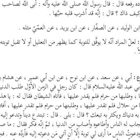
ده رفعه قال : قال رسول الله صلى الله عليه وآله : أبى الله لصاحب ال
وكيف ذاك ؟ قال : إنَّه قد اُشرب قلبه حبَّها .
بن الوليد ، عن الصفّار ، عن ابن يزيد ، عن العمّيّ مثله .
لعلّ المراد أنّه لا يوفَّق للتوبة كما يظهر من التعليل أو لا تقبل توبته ق
:
ً .
أبي ، عن سعد ، عن ابن نوح ، عن ابن أبي عمير ، عن هشام 
 :
ي عبد الله عليه‌السلام قال : كان رجل في الزمن الأوّل طلب الدن
 ، وطلبها من حرام فلم يقدر عليها ، فأتاه الشيطان فقال له : يا ه
ا من حلال فلم تقدر عليها ، وطلبتها من حرام فلم تقدر عليها ، أف
به دنياك ويكثر به تبعك ؟ قال : بلى . قال : تبتدع ديناً وتدعو إليه
اب له الناس وأطاعوه وأصاب من الدنيا ، ثمّ إنّه فكر فقال : ما ص
 ودعوتُ الناس ما أرى لي توبة إلّا أن آتي مَن دعوته إليه فأردّه عنه . 