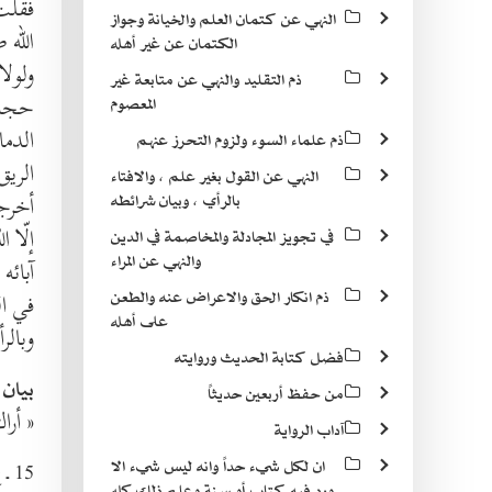
فقلت 
النهي عن كتمان العلم والخيانة وجواز
الله ص
الكتمان عن غير أهله
ولولا ذ
ذم التقليد والنهي عن متابعة غير
حجابا
المعصوم
الدما
ذم علماء السوء ولزوم التحرز عنهم
الريق و
النهي عن القول بغير علم ، والافتاء
أخرجت
بالرأي ، وبيان شرائطه
إلّا 
في تجويز المجادلة والمخاصمة في الدين
والنهي عن المراء
آبائه
ذم انكار الحق والاعراض عنه والطعن
في ال
على أهله
وبالر
فضل كتابة الحديث وروايته
بيان 
من حفظ أربعين حديثاً
« أرا
آداب الرواية
15 ـ
ان لكل شيء حداً وانه ليس شيء الا
ع
ورد فيه كتاب أو سنة وعلم ذلك كله