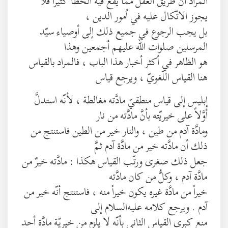
المراد أنَّ طريق العقل ممّا يقع فيه الخطأ كثيراً فلا
يجوز الاتّكال عليه في اُمور الدين ،
بل يجب الرجوع في جميع ذلك إلى أوصياء سيّد
المرسلين صلوات الله عليهم أجمعين وهذا
هو الظاهر في أكثر أخبار هذا الباب ، فالمراد بالقياس
هنا القياس اللّغويّ ، ويرجع قياس
إبليس إلى قياس منطقيّ مادَّته مغالطة ، لأنّه استدلَّ
أوَّلاً على خيريّته بأنَّ مادَّته من نار
ومادَّة آدم من طين ، والنار خير من الطين فاستنتج من
ذلك أن مادَّته خير من مادَّة آدم ثمَّ
جعل ذلك صغرى ورتّب القياس هكذا : مادَّته خيرٌ من
مادَّة آدم ، وكلُّ من كان مادَّته
خيراً من مادَّة غيره يكون خيراً منه ، فاستنتج أنّه خير من
آدم . ويرجع كلامه عليه‌السلام إلى
منع كبرى القياس الثاني بأنّه لا يلزم من خيريّة مادَّة أحد