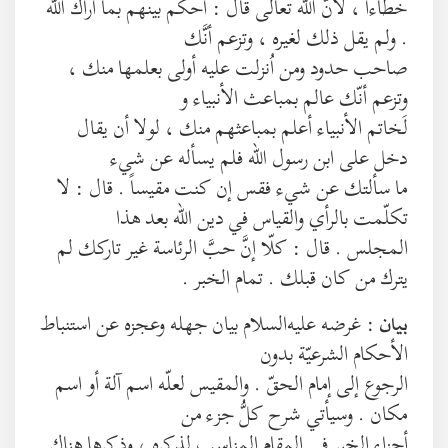
خطاءاً ، لأنَّ الله تعالى قال : احكم بينهم بما أراك الله
. ولم يقل ذلك لغيره ، وتزعم أنَّك
صاحب حدود ومن اُنزلت عليه أولى بعلمها منك ،
وتزعم أنّك عالم بمباعث الأنبياء و
لَخاتم الأنبياء أعلم بمباعثهم منك ، لولا أن يقال
دخل على ابن رسول الله فلم يسأله عن شيء
ما سألتك عن شيء فقس إن كنت مقيساً . قال : لا
تكلّمت بالرأي والقياس في دين الله بعد هذا
المجلس . قال : كلّا إنَّ حبَّ الرئاسة غير تاركك لم
يترك من كان قبلك . تمام الخبر .
: غرضه عليه‌السلام بيان جهله وعجزه عن استنباط
بيان
الأحكام الشرعيّة بدون
الرجوع إلى إمام الحقّ . والمقيس لعلّه اسم آلة أو اسم
مكان . وسيأتي شرح كلُّ جزء من
أجزاء الخبر في المقام المناسب لذكره ، وذكرها هناك