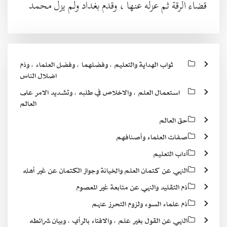
قضاء الرقة ثم عزله عنها ، وقدم بغداد ولم يزل محمد
ثواب الهداية والتعليم ، وفضلهما ، وفضل العلماء ، وذم
اضلال الناس
استعمال العلم ، والاخلاص في طلبه ، وتشديد الامر على
العالم
حق العالم
صفات العلماء وأصنافهم
آداب التعليم
النهي عن كتمان العلم والخيانة وجواز الكتمان عن غير أهله
ذم التقليد والنهي عن متابعة غير المعصوم
ذم علماء السوء ولزوم التحرز عنهم
النهي عن القول بغير علم ، والافتاء بالرأي ، وبيان شرائطه