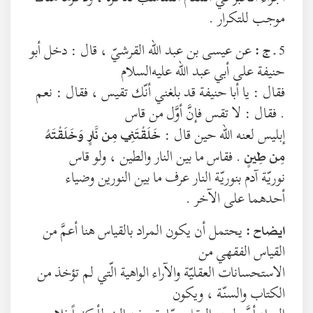
موجب للتكرار .
5 ـ
عن عيسى بن عبد الله القرشيّ ، قال : دخل أبو
ج :
حنيفة على أبي عبد الله عليه‌السلام
فقال : يا أبا حنيفة قد بلغني أنّك تقيس ، فقال : نعم
. فقال : لا تقس فإنَّ أوَّل من قاس
إبليس لعنه الله حين قال :
خَلَقْتَنِي مِن نَّارٍ وَخَلَقْتَهُ
. فقاس ما بين النار والطين ، ولو قاس
مِن طِينٍ
نوريّة آدم بنوريّة النار عرف ما بين النورين وضياء
أحدهما على الآخر .
يحتمل أن يكون المراد بالقياس هنا أعمَّ من
ايضاح :
القياس الفقهي من
الاستحسانات العقليّة والآراء الواهية الّتي لم تؤخذ من
الكتاب والسنّة ، ويكون