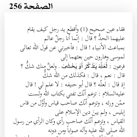
الصفحة 256
فقاء عين صحيح (1) وأقطع يد رجل كيف يقام
عليهما الحدُّ ؟ قال : إنّما أنا رجلٌ عالم
بمباعث الأنبياء ! قال : فأخبرني عن قول الله تعالى
لموسى وهارون حين بعثهما إلى
فرعون :
. ولعلَّ منك شكُّ ؟
لَّعَلَّهُ يَتَذَكَّرُ أَوْ يَخْشَىٰ
قال : نعم ، قال : فكذلك من الله شكٌّ
إذ قال : لعلّه ؟ قال أبو حنيفه : لا علم لي ! قال
عليه‌السلام : تزعم أنّك تفتي بكتاب الله ولست
ممّن ورثه ، وتزعم أنّك صاحب قياس وأوَّل من قاس
إبليس ، ولم يبنَ دين الإسلام على
القياس ، وتزعم أنّك صاحب رأي وكان الرأي من رسول
الله صلى الله عليه وآله صواباً ومن دونه