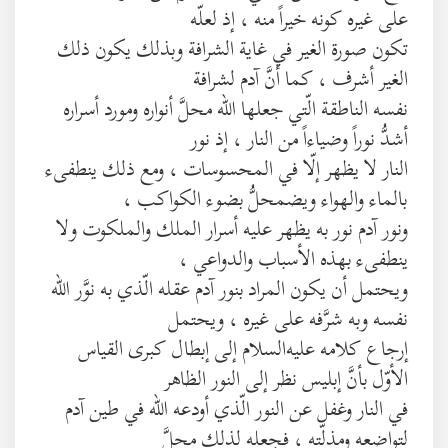
على غيره كونه خيراً منه ، إذ لعلّه
تكون صورة الغير في غاية الشرافة وبذلك يكون ذلك
الغير أشرف ، كما أنَّ آدم لشرافة
نفسه الناطقة الّتي جعلها الله محلَّ أنواره ومورد أسراره
أشدُّ نوراً وضياءاً من النار ، إذ نور
النار لا يظهر إلّا في المحسوسات ، ومع ذلك ينطفىء
بالماء والهواء ويضمحلُّ بضوء الكواكب ،
ونور آدم نور به يظهر عليه أسرار الملك والملكوت ولا
ينطفىء بهذه الأسباب والدواعي ،
ويحتمل أن يكون المراد بنور آدم عقله الّذي به نوَّر الله
نفسه وبه شرَّفه على غيره ، ويحتمل
إرجاع كلامه عليه‌السلام إلى إبطال كبرى القياس
الأوّل بأنَّ إبليس نظر إلى النور الظاهر
في النار وغفل عن النور الّذي أودعه الله في طين آدم
لتواضعه ومذلّته ، فجعله لذلك محلَّ