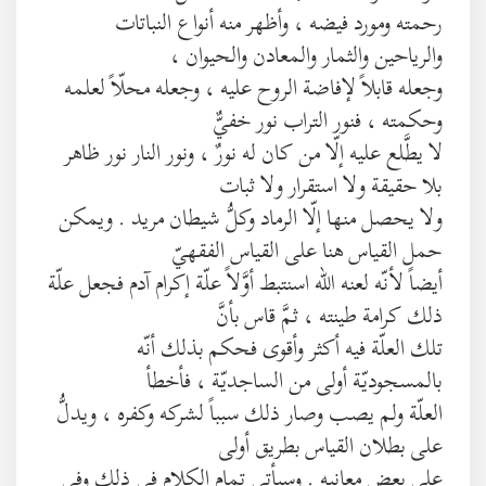
رحمته ومورد فيضه ، وأظهر منه أنواع النباتات
والرياحين والثمار والمعادن والحيوان ،
وجعله قابلاً لإفاضة الروح عليه ، وجعله محلّاً لعلمه
وحكمته ، فنور التراب نور خفيٌّ
لا يطَّلع عليه إلّا من كان له نورٌ ، ونور النار نور ظاهر
بلا حقيقة ولا استقرار ولا ثبات
ولا يحصل منها إلّا الرماد وكلُّ شيطان مريد . ويمكن
حمل القياس هنا على القياس الفقهيّ
أيضاً لأنّه لعنه الله اسنتبط أوَّلاً علّة إكرام آدم فجعل علّة
ذلك كرامة طينته ، ثمَّ قاس بأنَّ
تلك العلّة فيه أكثر وأقوى فحكم بذلك أنّه
بالمسجوديّة أولى من الساجديّة ، فأخطأ
العلّة ولم يصب وصار ذلك سبباً لشركه وكفره ، ويدلُّ
على بطلان القياس بطريق أولى
على بعض معانيه . وسيأتي تمام الكلام في ذلك وفي