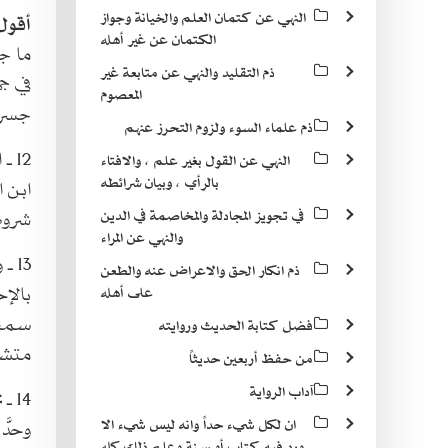
النهي عن كتمان العلم والخيانة وجواز
أقول 
الكتمان عن غير أهله
ما جه
ذم التقليد والنهي عن متابعة غير
في ج
المعصوم
جسراً
ذم علماء السوء ولزوم التحرز عنهم
12 ـ الطرف للسيّد عليّ بن طاووس قدّس سرُّه نقلاً من كتاب الوصيّة لعيسى
النهي عن القول بغير علم ، والافتاء
بالرأي ، وبيان شرائطه
ابن المستفاد (2) ، عن موسى بن جعف
شروط 
في تجويز المجادلة والمخاصمة في الدين
والنهي عن المراء
13 ـ وقال صلى الله عليه وآله : وعلى أن تحلّلوا حلال القرآن وتحرّموا حرامه وتعلموا
ذم انكار الحق والاعراض عنه والطعن
بالإ
على أهله
سمعه
فضل كتابة الحديث وروايته
متشا
من حفظ أربعين حديثاً
آداب الرواية
14 ـ
ن
وحدّ
ان لكل شيء حداً وانه ليس شيء الا
ورد فيه كتاب أو سنة وعلم ذلك كله