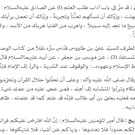
:
قد مرَّ في باب آداب طلب العلم (1) عن الصادق عليه‌السلام : فاسأل العلماء
لت ، وإيّاك أن تسألهم تعنُّتاً وتجربةً ، وإيّاك أن تعمل برأيك 
ميع ما تجد إليه سبيلاً ، واهرب من الفتيا هربك من الأسد ، و
 .
ر ، عن أبيه عليهما‌السلام قال : رسول الله صلى الله عليه وآله ـ عند عدّ
الإسلام وعهوده ـ : والوقوف عند الشبهة ، والردّ إلى الإمام فإنّ
حكام وتردّوا المتشابه إلى أهله ، فمن عمي عليه من عمله شيءٌ
 فعليه بعليّ بن أبي طالب فإنّه قد علم كما قد علمته ، ظاه
بهه .
هج :
قال أمير المؤمنين عليه‌السلام : إنّ الله افترض عليكم فر
َ لكم حدوداً فلا تعتدوها ، ونهاكم عن أشياء فلا تنتهكوها 