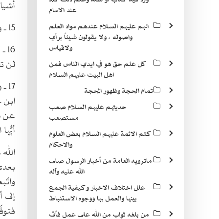
أشياء
عند الامام
15 ـ وقال عليه‌السلام : لا ورع كالوقوف عند الشبهة .
انهم عليهم السلام عندهم مواد العلم
واصوله ، ولا يقولون شيئاً برأي
16 ـ كنز الكراجكيّ : قال رسول الله صلى الله عليه وآله : دع ما يريبك إلى ما لا يريبك ، فإنّك
ولاقياس
لن ت
كل علم حق هو في ايدي الناس فمن
اهل البيت عليهم السلام
17 ـ وحدّثني محمّد بن عليّ بن طالب البلديّ ، عن محمّد بن إبراهيم النعمانيّ ، عن
تمام الحجة وظهور المحجة
ابن 
حديثهم عليهم السلام صعب
عن سل
مستصعب
أيُّه
كتم الائمة عليهم السلام بعض العلوم
والاحكام
الله 
ماترويه العامة من أخبار الرسول صلى
بعدي
الله عليه وآله
واتّ
علل اختلاف الاخبار وكيفية الجمع
إلى أ
بينها والعمل بها ووجوه الاستنباط
فتوقّ
من بلغه ثواب من الله على عمل فأتى