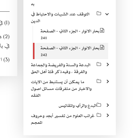
به
____
التوقف عند الشبهات والاحتياط في
الدين
(1) في حديث عنوان البصري المتقدم تحت الرقم 17 .
بحار الانوار - الجزء الثاني - الصفحة
(2) هو أبو موسى البجلي الضرير . قال النجاشي : لم يكن بذاك ، له كتاب الوصية اهـ . وضعّفه الصدوق
241
في با
بحار الانوار - الجزء الثاني - الصفحة
242
(3) الحمى : ما يحمى ويدافع عنه .
البدعة والسنة والفريضة والجماعة
والفرقة ، وفيه ذكر قلة أهل الحق
ما يمكن أن يستنبط من الايات
والاخبار من متفرقات مسائل اصول
الفقه
البدع والرأي والمقائيس
غرائب العلوم من تفسير أبجد وحروف
المعجم