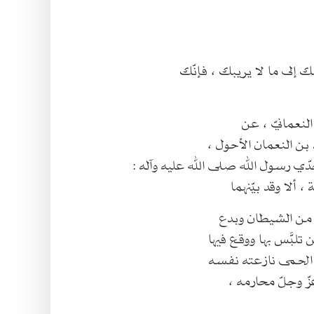
ن النعمان الأحول ،
دّي رسول الله صلى الله عليه وآله :
، ألا وقد بيّنهما
ات من الشيطان وبدع
لبَّس بها ووقع فيها
الحمى نازعته نفسه
عزّ وجلّ محارمه ،