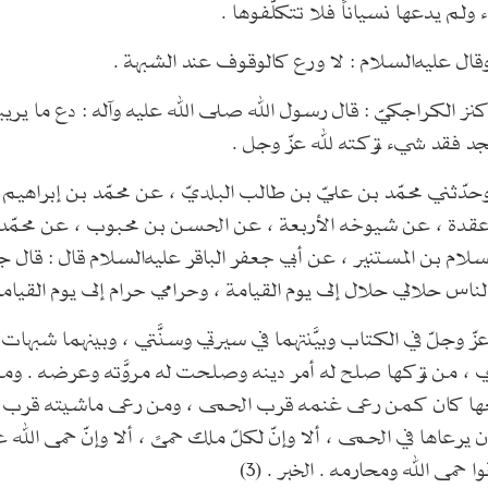
 ولم يدعها نسياناً فلا تتكلّفوها .
جد فقد شيء تركته لله عزّ وجل .
عقدة ، عن شيوخه الأربعة ، عن الحسن بن محبوب ، عن محمّد ب
ام بن المستنير ، عن أبي جعفر الباقر عليه‌السلام قال : قال ج
ا الناس حلالي حلال إلى يوم القيامة ، وحرامي حرام إلى يوم القيامة 
عزّ وجلّ في الكتاب وبيَّنتهما في سيرتي وسنَّتي ، وبينهما شبه
 ، من تركها صلح له أمر دينه وصلحت له مروَّته وعرضه . ومن ت
بعها كان كمن رعى غنمه قرب الحمى ، ومن رعى ماشيته قرب 
ن يرعاها في الحمى ، ألا وإنّ لكلّ ملك حمىً ، ألا وإنّ حمى الله 
وا حمى الله ومحارمه . الخبر . (3)