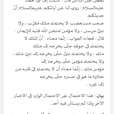
عليه‌السلام : روي لنا عن آبائكم عليهم‌السلام أنّ
حديثكم
صعب مستعصب لا يحتمله ملك مقرّب ، ولا
نبيٌّ مرسل ، ولا مؤمن امتحن الله قلبه للإيمان .
قال : فجاءه الجواب : إنّما معناه : أنّ الملك لا
يحتمله في جوفه حتّى يخرجه إلى ملك
مثله ، ولا يحتمله نبىٌّ حتّى يخرجه إلى نبيّ مثله ،
ولا يحتمله مؤمن حتّى يخرجه إلى
مؤمن مثله ، إنّما معناه أن لا يحتمله في قلبه من
حلاوة ما هو في صدره حتّى يخرجه
إلى غيره .
بيان
: هذا الاحتمال غير الاحتمال الوارد في الاخبار
الآخر ولذا لم يستثن فيه أحد .