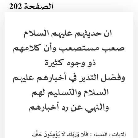
الصفحة 202
ان حديثهم عليهم السلام
صعب مستصعب وأن كلامهم
ذو وجوه كثيرة
وفضل التدبر في أخبارهم عليهم
السلام والتسليم لهم
والنهي عن رد أخبارهم
الايات ، النساء :
فَلَا وَرَبِّكَ لَا يُؤْمِنُونَ حَتَّىٰ