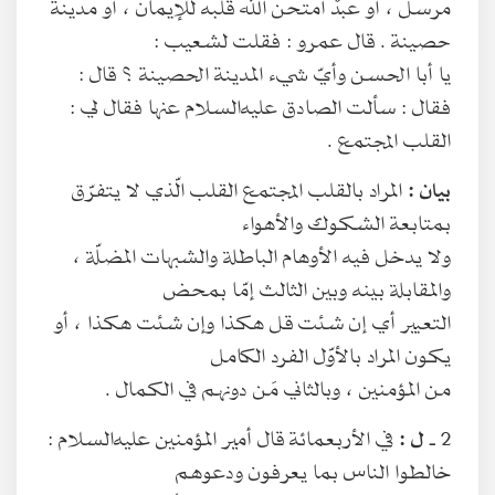
مرسل ، أو عبدٌ امتحن الله قلبه للإيمان ، أو مدينة
حصينة . قال عمرو : فقلت لشعيب :
يا أبا الحسن وأيّ شيء المدينة الحصينة ؟ قال :
فقال : سألت الصادق عليه‌السلام عنها فقال لي :
القلب المجتمع .
بيان :
المراد بالقلب المجتمع القلب الّذي لا يتفرّق
بمتابعة الشكوك والأهواء
ولا يدخل فيه الأوهام الباطلة والشبهات المضلّة ،
والمقابلة بينه وبين الثالث إمّا بمحض
التعبير أي إن شئت قل هكذا وإن شئت هكذا ، أو
يكون المراد بالأوّل الفرد الكامل
من المؤمنين ، وبالثاني مَن دونهم في الكمال .
2 ـ
ل :
في الأربعمائة قال أمير المؤمنين عليه‌السلام :
خالطوا الناس بما يعرفون ودعوهم