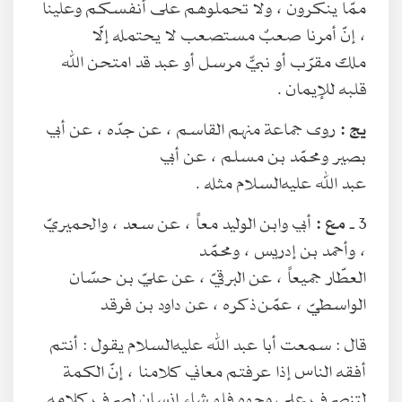
ممّا ينكرون ، ولا تحملوهم على أنفسكم وعلينا
، إنّ أمرنا صعبٌ مستصعب لا يحتمله إلّا
ملك مقرّب أو نبيٌّ مرسل أو عبد قد امتحن الله
قلبه للإيمان .
يج :
روى جماعة منهم القاسم ، عن جدّه ، عن أبي
بصير ومحمّد بن مسلم ، عن أبي
عبد الله عليه‌السلام مثله .
3 ـ
مع :
أبي وابن الوليد معاً ، عن سعد ، والحميريّ
، وأحمد بن إدريس ، ومحمّد
العطّار جميعاً ، عن البرقيّ ، عن عليّ بن حسّان
الواسطيّ ، عمّن ذكره ، عن داود بن فرقد
قال : سمعت أبا عبد الله عليه‌السلام يقول : أنتم
أفقه الناس إذا عرفتم معاني كلامنا ، إنّ الكمة
لتنصرف على وجوه فلو شاء إنسان لصرف كلامه