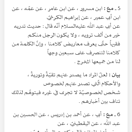
5 ـ
مع :
ابن مسرور ، عن ابن عامر ، عن عمّه ، عن
ابن أبي عمير ، عن إبراهيم الكرخيّ
عن أبي عبد الله عليه‌السلام أنّه قال : حديث تدريه
خير من ألف ترويه ، ولا يكون الرجل منكم
فقيهاً حتّى يعرف معاريض كلامنا ، وإنّ الكلمة من
كلامنا لتنصرف على سبعين وجهاً
لنا من جميعها المخرج .
بيان :
لعلّ المراد ما يصدر عنهم تقيّةً وتوريةً ،
والأحكام الّتي تصدر عنهم لخصوص
شخص لخصوصيّة لا تجرى في غيره فيتوهّم لذلك
تناف بين أخبارهم .
6 ـ
مع :
أبي ، عن أحمد بن إدريس ، عن الحسين بن
عبد الله ، عن اليقطينيّ ، عن
بعض أهل المدائن قال : كتبت إلى أبي محمّد