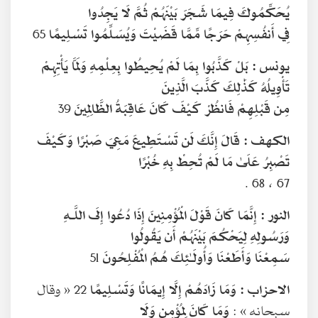
يُحَكِّمُوكَ فِيمَا شَجَرَ بَيْنَهُمْ ثُمَّ لَا يَجِدُوا
فِي أَنفُسِهِمْ حَرَجًا مِّمَّا قَضَيْتَ وَيُسَلِّمُوا تَسْلِيمًا
65
يونس :
بَلْ كَذَّبُوا بِمَا لَمْ يُحِيطُوا بِعِلْمِهِ وَلَمَّا يَأْتِهِمْ
تَأْوِيلُهُ كَذَٰلِكَ كَذَّبَ الَّذِينَ
مِن قَبْلِهِمْ فَانظُرْ كَيْفَ كَانَ عَاقِبَةُ الظَّالِمِينَ
39
الكهف :
قَالَ إِنَّكَ لَن تَسْتَطِيعَ مَعِيَ صَبْرًا وَكَيْفَ
تَصْبِرُ عَلَىٰ مَا لَمْ تُحِطْ بِهِ خُبْرًا
67 ، 68 .
النور :
إِنَّمَا كَانَ قَوْلَ الْمُؤْمِنِينَ إِذَا دُعُوا إِلَى اللَّـهِ
وَرَسُولِهِ لِيَحْكُمَ بَيْنَهُمْ أَن يَقُولُوا
سَمِعْنَا وَأَطَعْنَا وَأُولَـٰئِكَ هُمُ الْمُفْلِحُونَ
51
الاحزاب :
وَمَا زَادَهُمْ إِلَّا إِيمَانًا وَتَسْلِيمًا
22 « وقال
سبحانه » :
وَمَا كَانَ لِمُؤْمِنٍ وَلَا