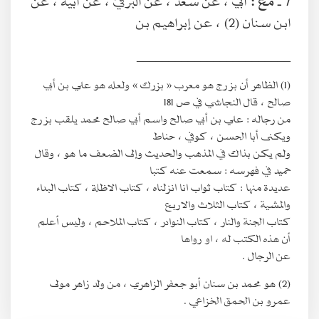
7 ـ
مع :
أبي ، عن سعد ، عن البرقيّ ، عن أبيه ، عن
ابن سنان (2) ، عن إبراهيم بن
________________________
(1) الظاهر أن بزرج هو معرب « بزرك » ولعله هو علي بن أبي
صالح ، قال النجاشي في ص 181
من رجاله : علي بن أبي صالح واسم أبي صالح محمد يلقب بزرج
ويكنى أبا الحسن ، كوفي ، حناط
ولم يكن بذاك في المذهب والحديث وإلى الضعف ما هو ، وقال
حميد في فهرسه : سمعت عنه كتبا
عديدة منها : كتاب ثواب انا انزلناه ، كتاب الاظلة ، كتاب البداء
والمشية ، كتاب الثلاث والاربع
كتاب الجنة والنار ، كتاب النوادر ، كتاب الملاحم ، وليس أعلم
أن هذه الكتب له ، او رواها
عن الرجال .
(2) هو محمد بن سنان أبو جعفر الزاهري ، من ولد زاهر مولى
عمرو بن الحمق الخزاعي .