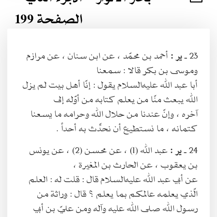
الصفحة 199
23 ـ
ير :
أحمد بن محمّد ، عن ابن سنان ، عن مرازم
وموسى بن بكر قالا : سمعنا
أبا عبد الله عليه‌السلام يقول : إنّا أهل بيت لم يزل
الله يبعث منّا من يعلم كتابه من أوّله إلى
آخره ، وإنّ عندنا من حلال الله وحرامه ما يسعنا
كتمانه ، ما نستطيع أن نحدِّث به أحداً .
24 ـ
ير :
عبد الله (1) ، عن محسن (2) ، عن يونس
بن يعقوب ، عن الحارث بن المغيرة ،
عن أبي عبد الله عليه‌السلام قال : قلت له : العلم
الّذي يعلمه عالمكم بما يعلم ؟ قال : وراثة من
رسول الله صلى الله عليه وآله ومن عليّ بن أبي