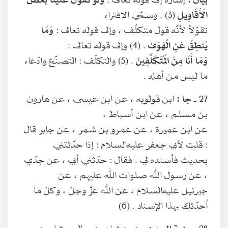
الْأَقَاوِيلِ
(3) . وسمّي الافتراء
تقوّلاً لأنّه قول متكلّف ، وإلى قوله تعالى :
وَمَا
يَنطِقُ عَنِ الْهَوَىٰ
. (4) وإلى قوله تعالى :
وَمَا أَنَا مِنَ الْمُتَكَلِّفِينَ
. (5) والتكلّف : التصنّع وادّعاء
ما ليس من أهله .
27 ـ
جا :
ابن قولويه ، عن ابن عيسى ، عن هارون
بن مسلم ، عن ابن أسباط ،
عن ابن عميرة ، عن عمرو بن شمر ، عن جابر قال
: قلت لأبي جعفر عليه‌السلام : إذا حدّثتني
بحديث فأسنده لي . فقال : حدّثني أبي ، عن جدّي
، عن رسول الله صلوات الله عليهم ، عن
جبرئيل عليه‌السلام ، عن الله عزّ وجلّ ، وكلّ ما
اُحدّثك بهذا الإسناد . (6)
28 ـ
منية المريد :
روى هشام بن سالم وحماد بن