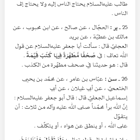
طالب عليه‌السلام يحتاج الناس إليه ولا يحتاج إلى
الناس .
25 ـ
ير :
الحجّال ، عن صالح ، عن ابن محبوب ، عن
مالك بن عطيّة ، عن بريد
العجليّ قال : سألت أبا جعفر عليه‌السلام عن قول
الله تعالى : في
صُحُفًا مُّطَهَّرَةً فِيهَا كُتُبٌ قَيِّمَةٌ
.
قال : هو حديثنا في صحف مطهّرة من الكذب .
26 ـ
سن :
عبّاس بن عامر ، عن محمّد بن يحيى
الخثعميّ ، عن أبي غيلان ، عن أبي
إسماعيل الجعفيّ قال : قال أبو جعفر عليه‌السلام :
إنّ الله برأ محمّداً صلى الله عليه وآله من ثلاث : أن
يتقوّل
على الله ، أو ينطق عن هواه ، أو يتكلّف .
بيان :
إشارة إلى قوله تعالى :
وَلَوْ تَقَوَّلَ عَلَيْنَا بَعْضَ