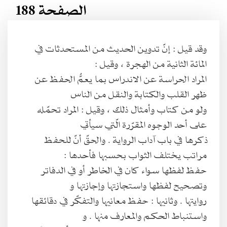
الصفحة 188
وقد قيل : إنّ تدوين الحديث من المستحدثات في
المائة الثانية من الهجرة ، وقيل :
المراد الحراسة عن الاندراس بما يعمُّ الحفظ عن
ظهر القلب والكتابة والنقل من الناس
ولو من كتاب وأمثال ذلك ، وقيل : المراد تحمّله
على أحد الوجوه المقرّرة الّتي سيأتي
ذكرها في باب آداب الرواية . والحقّ أنّ للحفظ
مراتب يختلف الثواب بحسبها فأحدها :
حفظ لفظها سواء كان في الخاطر أو في الدفاتر
وتصحيح لفظها واستجازتها وإجازتها و
روايتها . وثانيها : حفظ معانيها والتفكّر في دقائقها
واستنباط الحكم والمعارف منها . و