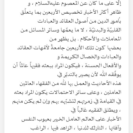
إلّا على ما كان عن المعصوم عليه‌السلام ، و
ظاهر أكثر الأخبار تخصيص الأربعين بما يتعلّق
باُمور الدين من اُصول العقائد والعبادات
القلبيّة والبدنيّة ، لا ما يعمّها وسائر المسائل من
المعاملات والأحكام . بل يظهر من
بعضها كون تلك الأربعين جامعةً لاُمّهات العقائد
والعبادات والخصال الكريمة و
والأفعال الحسنة ، فيكون المراد ببعثه فقيهاً عالماً أن
يوفّقه الله لأن يصير بالتدبّر في
هذه الأحاديث والعمل بها لله من الفقهاء العالمين
العاملين ، وعلى سائر الاحتمالات يكون المراد بعثه
في القيامة في زمرتهم لتشبّهه بهم وإن لم يكن منهم
، ويطلق الفقيه غالباً في
الأخبار على العالم العامل الخبير بعيوب النفس
وآفاتها ، التارك للدنيا ، الزاهد فيها ، الراغب