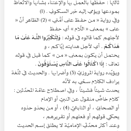
ثالثها : حفظها بالعمل بها والإعتناء بشأنها والاتّعاظ
بمودعها ويؤمي إليه خبر السكوني . (1)
وفي رواية « من حفظ على اُمَّتي » (2) الظاهر أنّ «
على » بمعنى « اللّام » أي حفظ
لأجلهم كما قالوه في قوله :
وَلِتُكَبِّرُوا اللَّـهَ عَلَىٰ مَا
هَدَاكُمْ
. أي لأجل هدايته إيّاكم ، و
يحتمل أن يكون بمعنى « من » كما قيل في قوله
تعالى :
إِذَا اكْتَالُوا عَلَى النَّاسِ يَسْتَوْفُونَ
.
ويؤيّده رواية المروزيّ (3) وأضرابها . والحديث في للّغة
يرادف الكلام سمّي به لأنّه
يحدث شيئاً فشيئاً ، وفي اصطلاح عامّة المحدّثين :
كلام خاصٌّ منقول عن النبيّ أو الإمام
أو الصحابيّ ، أو التابعيّ (4) ، أو من يحذو حذوه
يحكي قولهم أو فعلهم أو تقريرهم ،
وعند أكثر محدّثي الإماميّة لا يطلق إسم الحديث