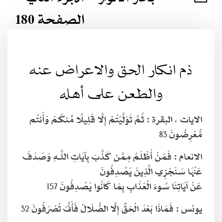
الصفحة 180
ذم انكار الحق والاعراض عنه
والطعن على أهله
الايات ، البقرة :
ثُمَّ تَوَلَّيْتُمْ إِلَّا قَلِيلًا مِّنكُمْ وَأَنتُم
مُّعْرِضُونَ
83
الانعام :
فَمَنْ أَظْلَمُ مِمَّن كَذَّبَ بِآيَاتِ اللَّـهِ وَصَدَفَ
عَنْهَا سَنَجْزِي الَّذِينَ يَصْدِفُونَ
عَنْ آيَاتِنَا سُوءَ الْعَذَابِ بِمَا كَانُوا يَصْدِفُونَ
157
يونس :
فَمَاذَا بَعْدَ الْحَقِّ إِلَّا الضَّلَالُ فَأَنَّىٰ تُصْرَفُونَ
32