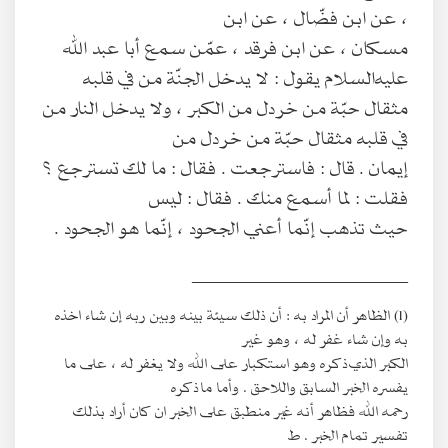
، عن ابن فضّال ، عن ابن
مسكان ، عن ابن فرقد ، عمّن سمع أبا عبد الله
عليه‌السلام يقول : لا يدخل الجنّة من في قلبه
مثقال حبّة من خردل من الكبر ، ولا يدخل النار من
في قلبه مثقال حبّة من خردل من
إيمان . قال : فاسترجعت . فقال : ما لك تسترجع ؟
فقلت : لما أسمع منك . فقال : ليس
حيث تذهب إنّما أعني الجحود ، إنّما هو الجحود .
________________________
(1) الظاهر أن المراد به : أن ذلك سيئة بينه وبين ربه إن شاء اخذه
به وإن شاء غفر له ، وهو غير
الكبر الذي ذكره وهو استكبار على الله ولا يغفر له ، على ما
يفسره الخبر السابق واللاحق . وأما ما ذكره
رحمه الله فظاهر أنه غير منطبق على الخبر ان كان أراد بذلك
تفسير تمام الخبر . ط