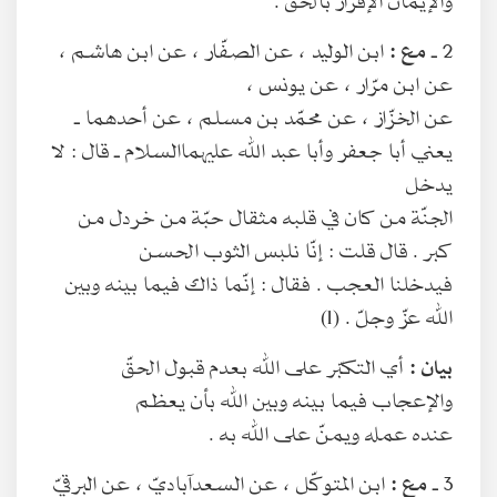
2 ـ
مع :
ابن الوليد ، عن الصفّار ، عن ابن هاشم ،
عن ابن مرّار ، عن يونس ،
عن الخزّاز ، عن محمّد بن مسلم ، عن أحدهما ـ
يعني أبا جعفر وأبا عبد الله عليهما‌السلام ـ قال : لا
يدخل
الجنّة من كان في قلبه مثقال حبّة من خردل من
كبر . قال قلت : إنّا نلبس الثوب الحسن
فيدخلنا العجب . فقال : إنّما ذاك فيما بينه وبين
الله عزّ وجلّ . (1)
بيان :
أي التكبّر على الله بعدم قبول الحقّ
والإعجاب فيما بينه وبين الله بأن يعظم
عنده عمله ويمنّ على الله به .
3 ـ
مع :
ابن المتوكّل ، عن السعدآباديّ ، عن البرقيّ