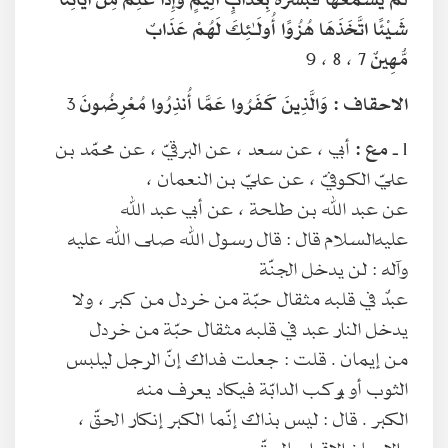
شَيْئًا اتَّخَذَهَا هُزُوًا أُولَـٰئِكَ لَهُمْ عَذَابٌ
مُّهِينٌ
7 ، 8 ، 9
الاحقاف :
وَالَّذِينَ كَفَرُوا عَمَّا أُنذِرُوا مُعْرِضُونَ
3
1 ـ
مع :
أبي ، عن سعد ، عن البرقيّ ، عن محمّد بن
عليّ الكوفيّ ، عن عليّ بن النعمان ،
عن عبد الله بن طلحة ، عن أبي عبد الله
عليه‌السلام قال : قال رسول الله صلى الله عليه
وآله : لن يدخل الجنّة
عبدٌ في قلبه مثقال حبّة من خردل من كبر ، ولا
يدخل النار عبد في قلبه مثقال حبّة من خردل
من إيمان . قلت : جعلت فداك إنّ الرجل ليلبس
الثوب أو يركب الدابّة فيكاد يعرف منه
الكبر . قال : ليس بذاك إنّما الكبر إنكار الحقّ ،
والإيمان الإقرار بالحقّ .