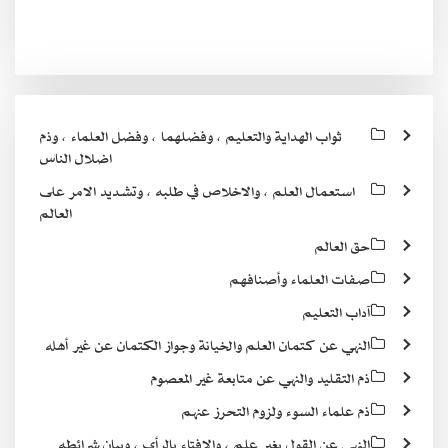
ثواب الهداية والتعليم ، وفضلهما ، وفضل العلماء ، وذم
اضلال الناس
استعمال العلم ، والاخلاص في طلبه ، وتشديد الامر على
العالم
حق العالم
صفات العلماء وأصنافهم
آداب التعليم
النهي عن كتمان العلم والخيانة وجواز الكتمان عن غير أهله
ذم التقليد والنهي عن متابعة غير المعصوم
ذم علماء السوء ولزوم التحرز عنهم
النهي عن القول بغير علم ، والافتاء بالرأي ، وبيان شرائطه