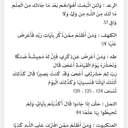
الرعد :
وَلَئِنِ اتَّبَعْتَ أَهْوَاءَهُم بَعْدَ مَا جَاءَكَ مِنَ الْعِلْمِ
مَا لَكَ مِنَ اللَّـهِ مِن وَلِيٍّ وَلَا
وَاقٍ
37
الكهف :
وَمَنْ أَظْلَمُ مِمَّن ذُكِّرَ بِآيَاتِ رَبِّهِ فَأَعْرَضَ
عَنْهَا
5۷
طه :
وَمَنْ أَعْرَضَ عَن ذِكْرِي فَإِنَّ لَهُ مَعِيشَةً ضَنكًا
وَنَحْشُرُهُ يَوْمَ الْقِيَامَةِ أَعْمَىٰ قَالَ
رَبِّ لِمَ حَشَرْتَنِي أَعْمَىٰ وَقَدْ كُنتُ بَصِيرًا قَالَ كَذَٰلِكَ
أَتَتْكَ آيَاتُنَا فَنَسِيتَهَا وَكَذَٰلِكَ الْيَوْمَ
تُنسَىٰ
124 ، 125 ، 126
النمل :
حَتَّىٰ إِذَا جَاءُوا قَالَ أَكَذَّبْتُم بِآيَاتِي وَلَمْ
تُحِيطُوا بِهَا عِلْمًا
84
العنكبوت :
وَمَنْ أَظْلَمُ مِمَّنِ افْتَرَىٰ عَلَى اللَّـهِ كَذِبًا