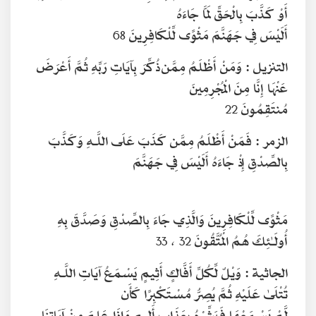
أَوْ كَذَّبَ بِالْحَقِّ لَمَّا جَاءَهُ
أَلَيْسَ فِي جَهَنَّمَ مَثْوًى لِّلْكَافِرِينَ
68
التنزيل :
وَمَنْ أَظْلَمُ مِمَّن ذُكِّرَ بِآيَاتِ رَبِّهِ ثُمَّ أَعْرَضَ
عَنْهَا إِنَّا مِنَ الْمُجْرِمِينَ
مُنتَقِمُونَ
22
الزمر :
فَمَنْ أَظْلَمُ مِمَّن كَذَبَ عَلَى اللَّـهِ وَكَذَّبَ
بِالصِّدْقِ إِذْ جَاءَهُ أَلَيْسَ فِي جَهَنَّمَ
مَثْوًى لِّلْكَافِرِينَ وَالَّذِي جَاءَ بِالصِّدْقِ وَصَدَّقَ بِهِ
أُولَـٰئِكَ هُمُ الْمُتَّقُونَ
32 ، 33
الجاثية :
وَيْلٌ لِّكُلِّ أَفَّاكٍ أَثِيمٍ يَسْمَعُ آيَاتِ اللَّـهِ
تُتْلَىٰ عَلَيْهِ ثُمَّ يُصِرُّ مُسْتَكْبِرًا كَأَن
لَّمْ يَسْمَعْهَا فَبَشِّرْهُ بِعَذَابٍ أَلِيمٍ وَإِذَا عَلِمَ مِنْ آيَاتِنَا