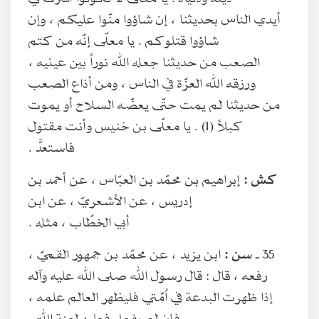
أيدي الناس بحديثنا ، إن شاؤوا منّوا عليكم ، وإن
شاؤوا قتلوكم . يا معلّى إنّه من كتم
الصعب من حديثنا جعله الله نوراً بين عينيه ،
ورزقه الله العزّة في الناس ، ومن أذاع الصعب
من حديثنا لم يمت حتّى يعضّه السلاح أو يموت
كبلاً (1) . يا معلّى بن خنيس وأنت مقتول
فاستعدَّ .
كش :
إبراهيم بن محمّد بن العبّاس ، عن أحمد بن
إدريس ، عن الأشعريّ ، عن ابن
أبي الخطّاب ، مثله .
35 ـ
سن :
ابن يزيد ، عن محمّد بن جمهور القميّ ،
رفعه ، قال : قال رسول الله صلى الله عليه وآله
إذا ظهرت البدعة في اُمّتي فليظهر العالم علمه ،
فإن لم يفعل فعليه لعنة الله .