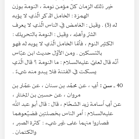
خير ذلك الزمان كلّ مؤمن نومة ، النومة بوزن
الهمزة : الخامل الذكر الّذي لا يؤبه
له (3) . وقيل : الغامض في الناس الّذي لا يعرف
الشرّ وأهله ، وقيل : النومة بالتحريك :
الكثير النوم ، فأمّا الخامل الّذي لا يوبه له فهو
بالتسكين . ومن الأوّل حديث ابن عبّاس
أنّه قال لعليّ عليه‌السلام : ما النومة ؟ قال الّذي
يسكت في الفتنة فلا يبدو منه شيءٌ .
40 ـ
سن :
أبي ، عن محمّد بن سنان ، عن عمّار بن
مروان ، عن حسين بن المختار ،
عن أبي اُسامة زيد الشحّام ، قال : قال أبو عبد الله
عليه‌السلام : اُمر الناس بخصلتين فضيّعوهما
فصاروا منهما على غير شيء : كثرة الصبر ،
والكتمان .