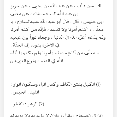
41 ـ
سن :
أبي ، عن عبد الله بن يحيى ، عن حريز
بن عبد الله السجستانيّ ، عن معلّى
ابن خنيس ، قال : قال أبو عبد الله عليه‌السلام : يا
معلّى ، اكتم أمرنا ولا تذعه ، فإنّه من كتم أمرنا
ولم يذعه أعزّه الله في الدنيا ، وجعله نوراً بين عينيه
في الآخرة يقوده إلى الجنّة .
يا معلّى من أذاع حديثنا وأمرنا ولم يكتمها أذلّه
الله في الدنيا ، ونزع النور من
________________________
(1) الكبل بفتح الكاف وكسر الباء وسكون الواو :
القيد . الحبس .
(2) الزهو : الفخر .
(3) في الصحاح : يقال : فلان لا يؤبه به ولا يوبه له