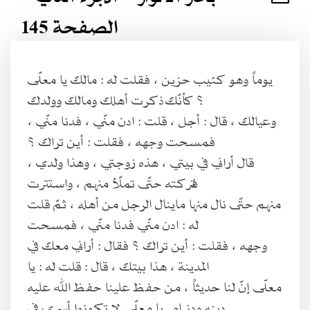
الصفحة 145
يوماً وهو كئيب حزين ، فقلت له : مالك يا معلّى
؟ كأنّك ذكرت أهلك ومالك وولدك
وعيالك ، قال : أجل ، قلت : ادن منّي ، فدنا منّي ،
فمسحت وجهه ، فقلت : أين تراك ؟
قال أراني في بيتي ، هذه زوجتي ، وهذا ولدي ،
فتركته حتّى تملّأ منهم ، واستترت
منهم حتّى نال منها ماينال الرجل من أهله ، ثمّ قلت
له : ادن منّي فدنا منّي ، فمسحت
وجهه ، فقلت : أين تراك ؟ فقال : أراني معك في
المدينة ، هذا بيتك ، قال : قلت له : يا
معلّى إنّ لنا حديثاً ، من حفظ علينا حفظ الله عليه
دينه ودنياه . يا معلّى لا تكونوا أسرى في