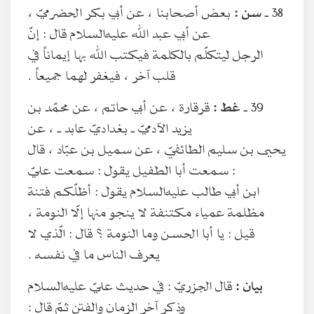
38 ـ
سن :
بعض أصحابنا ، عن أبي بكر الحضرميّ ،
عن أبي عبد الله عليه‌السلام قال : إنّ
الرجل ليتكلّم بالكلمة فيكتب الله بها إيماناً في
قلب آخر ، فيغفر لهما جميعاً .
39 ـ
غط :
قرقارة ، عن أبي حاتم ، عن محمّد بن
يزيد الآدميّ ـ بغداديّ عابد ـ ، عن
يحيى بن سليم الطائفيّ ، عن سميل بن عبّاد ، قال
: سمعت أبا الطفيل يقول : سمعت عليّ
ابن أبي طالب عليه‌السلام يقول : أظلّكم فتنة
مظلمة عمياء مكتنفة لا ينجو منها إلّا النومة ،
قيل : يا أبا الحسن وما النومة ؟ قال : الّذي لا
يعرف الناس ما في نفسه .
بيان :
قال الجزريّ : في حديث عليّ عليه‌السلام
وذكر آخر الزمان والفتن ثمّ قال :