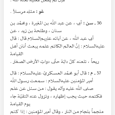
غو :
مثله مرسلاً .
36 ـ
سن :
أبي ، عن عبد الله بن المغيرة ، ومحمّد بن
سنان ، وطلحة بن زيد ، عن
أبي عبد الله ، عن آبائه عليهم‌السلام قال : قال
عليه‌السلام : إنّ العالم الكاتم علمه يبعث أنتن أهل
القيامة
ريحاً ، تلعنه كلّ دابّة حتّى دوابّ الأرض الصغار .
37 ـ
م :
قال أبو محمّد العسكريّ عليه‌السلام : قال
أمير المؤمنين عليه‌السلام : سمعت رسول الله
صلى الله عليه وآله يقول : من سئل عن علم
فكتمه حيث يجب إظهاره ، وتزول عنه التقيّة جاء
يوم القيامة
ملجماً بلجام من النار ، وقال أمير المؤمنين : إذا كتم