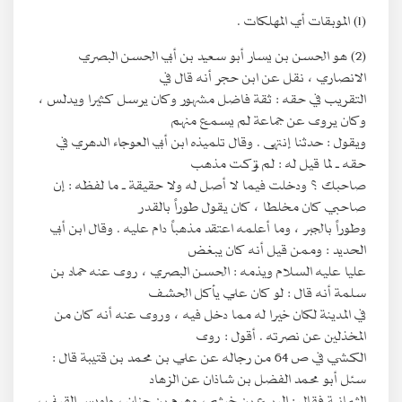
(1) الموبقات أي المهلكات .
(2) هو الحسن بن يسار أبو سعيد بن أبي الحسن البصري
الانصاري ، نقل عن ابن حجر أنه قال في
التقريب في حقه : ثقة فاضل مشهور وكان يرسل كثيرا ويدلس ،
وكان يروى عن جماعة لم يسمع منهم
ويقول : حدثنا إنتهى . وقال تلميذه ابن أبي العوجاء الدهري في
حقه ـ لما قيل له : لم تركت مذهب
صاحبك ؟ ودخلت فيما لا أصل له ولا حقيقة ـ ما لفظه : إن
صاحبي كان مخلطا ، كان يقول طوراً بالقدر
وطوراً بالجبر ، وما أعلمه اعتقد مذهباً دام عليه . وقال ابن أبي
الحديد : وممن قيل أنه كان يبغض
عليا عليه السلام ويذمه : الحسن البصري ، روى عنه حماد بن
سلمة أنه قال : لو كان علي يأكل الحشف
في المدينة لكان خيرا له مما دخل فيه ، وروى عنه أنه كان من
المخذلين عن نصرته . أقول : روى
الكشي في ص 64 من رجاله عن علي بن محمد بن قتيبة قال :
سئل أبو محمد الفضل بن شاذان عن الزهاد
الثمانية فقال : الربيع بن خيثم ، وهرم بن حنان ، واويس القرني ،