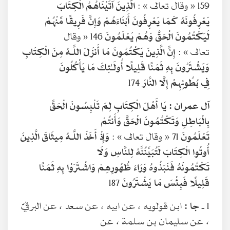
159 « وقال تعالى » :
الَّذِينَ آتَيْنَاهُمُ الْكِتَابَ
يَعْرِفُونَهُ كَمَا يَعْرِفُونَ أَبْنَاءَهُمْ وَإِنَّ فَرِيقًا مِّنْهُمْ
لَيَكْتُمُونَ الْحَقَّ وَهُمْ يَعْلَمُونَ
146 « وقال
تعالى » :
إِنَّ الَّذِينَ يَكْتُمُونَ مَا أَنزَلَ اللَّـهُ مِنَ الْكِتَابِ
وَيَشْتَرُونَ بِهِ ثَمَنًا قَلِيلًا أُولَـٰئِكَ مَا يَأْكُلُونَ
فِي بُطُونِهِمْ إِلَّا النَّارَ
174
آل عمران :
يَا أَهْلَ الْكِتَابِ لِمَ تَلْبِسُونَ الْحَقَّ
بِالْبَاطِلِ وَتَكْتُمُونَ الْحَقَّ وَأَنتُمْ
تَعْلَمُونَ
71 « وقال تعالى » :
وَإِذْ أَخَذَ اللَّـهُ مِيثَاقَ الَّذِينَ
أُوتُوا الْكِتَابَ لَتُبَيِّنُنَّهُ لِلنَّاسِ وَلَا
تَكْتُمُونَهُ فَنَبَذُوهُ وَرَاءَ ظُهُورِهِمْ وَاشْتَرَوْا بِهِ ثَمَنًا
قَلِيلًا فَبِئْسَ مَا يَشْتَرُونَ
187
1 ـ
جا :
ابن قولويه ، عن ابيه ، عن سعد ، عن البرقيّ
، عن سليمان بن سلمة ، عن