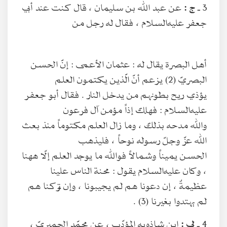
3 ـ
ج :
عن عبد الله بن سليمان ، قال كنت عند أبي
جعفر عليه‌السلام ، فقال له رجل من
أهل البصرة يقال له : عثمان الأعمى : إنّ الحسن
البصريّ (2) يزعم أنّ الّذين يكتمون العلم
يؤذي ريح بطونهم من يدخل النار . فقال أبو جعفر
عليه‌السلام : فهلك إذاً مؤمن آل فرعون
والله مدحه بذلك ، وما زال العلم مكتوماً منذ بعث
الله عزّ وجلّ رسوله نوحاً ، فليذهب
الحسن يميناً وشمالاً فوالله ما يوجد العلم إلّا ههنا
، وكان عليه‌السلام يقول : محنة الناس علينا
عظيمةٌ ، إن دعونا هم لم يجيبونا ، وإن تركنا هم
لم يهتدوا بغيرنا (3) .
4 ـ
لى :
ابن شاذويه المؤدّب ، عن محمّد الحميريّ ،