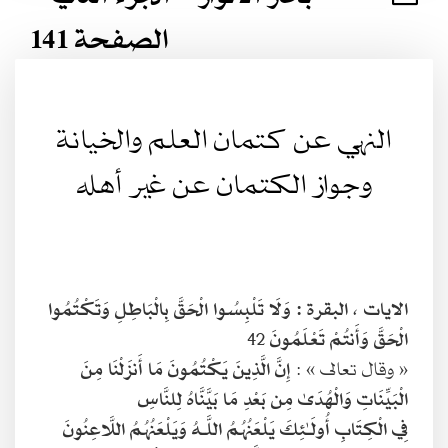
الصفحة 141
النهي عن كتمان العلم والخيانة
وجواز الكتمان عن غير أهله
الايات ، البقرة :
وَلَا تَلْبِسُوا الْحَقَّ بِالْبَاطِلِ وَتَكْتُمُوا
الْحَقَّ وَأَنتُمْ تَعْلَمُونَ
42
« وقال تعالى » :
إِنَّ الَّذِينَ يَكْتُمُونَ مَا أَنزَلْنَا مِنَ
الْبَيِّنَاتِ وَالْهُدَىٰ مِن بَعْدِ مَا بَيَّنَّاهُ لِلنَّاسِ
فِي الْكِتَابِ أُولَـٰئِكَ يَلْعَنُهُمُ اللَّـهُ وَيَلْعَنُهُمُ اللَّاعِنُونَ