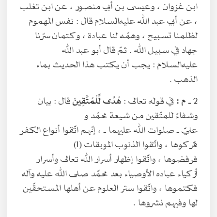
ابن غزوان ، وعيسى بن أبي منصور ، عن ابن تغلب
، عن أبي عبد الله عليه‌السلام قال : نفس المهموم
لظلمنا تسبيح ، وهمّه لنا عبادة ، وكتمان سرّنا
جهاد في سبيل الله . ثمّ قال أبو عبد الله
عليه‌السلام : يجب أن يكتب هذا الحديث بماء
الذهب .
2 ـ
م :
في قوله تعالى :
هُدًى لِّلْمُتَّقِينَ
قال : بيان
وشفاءٌ للمتّقين من شيعة محمّد و
عليّ ـ صلوات الله عليهما ـ ، إنّهم اتّقوا أنواع الكفر
فتركوها ، واتّقوا الذنوب الموبقات (1)
فرفضوها ، واتّقوا إظهار أسرار الله تعالى وأسرار
أزكياء عباده الأوصياء بعد محمّد صلى الله عليه وآله
فكتموها ، واتّقوا ستر العلوم عن أهلها المستحقّين
لها وفيهم نشروها .