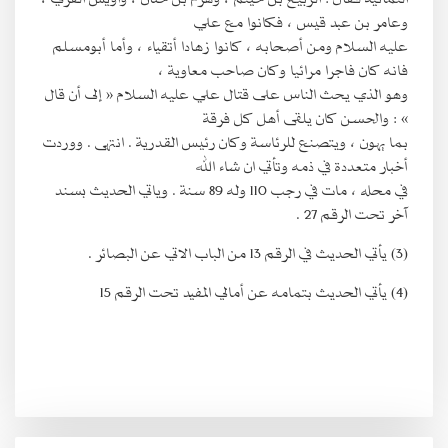
وعامر بن عبد قيس ، فكانوا مع علي
عليه السلام ومن أصحابه ، كانوا زهادا أتقياء ، وأما أبومسلم
فانه كان فاجرا مرائيا وكان صاحب معاوية ،
وهو الذي يحث الناس على قتال علي عليه السلام « إلى أن قال
» : والحسن كان يلقى أهل كل فرقة
بما يهون ، ويتصنع للرئاسة وكان رئيس القدرية . انتهى . ووردت
أخبار متعددة في ذمه وتأتي ان شاء الله
في محله ، مات في رجب 110 وله 89 سنة . وياتي الحديث بسند
آخر تحت الرقم 27 .
(3) يأتي الحديث في الرقم 13 من الباب الاتي عن البصائر .
(4) يأتي الحديث بتمامه عن أمالي المفيد تحت الرقم 15