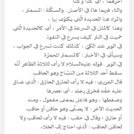
آخرهما ، أي كذا وكذا
والتاء فيهما هاءٌ في الأصل . والسكّة : المسمار ،
والمراد هنا الحديدة الّتي يكوّى بها ،
وهذا كالمثل في السرعة في الأمر ، أي كالحديدة الّتي
حميت في النار كيف يسرع في النفوذ
في الوبر عند الكيّ ، كذلك كنت تسرع في الجواب ،
وسيأتي في الأخبار : كالمسمار المحمرّة
في الوبر . قوله عليه‌السلام لا رأى لثلاثة الظاهر أنّه
سقط أحد الثلاثة من النسّاخ وهو الحاقب
قال الجزري : فيه لا رأى لحازق الحازق : الّذي ضاق
عليه خفّه فخرق رجله ، أي عصرها
وضغطها ، وهو فاعل بمعنى مفعول ، ومنه
الحديث الآخر : لا يصلّي وهو حاقن أو حاقب
أو حازق ؛ وقال في حقب : فيه لا رأى لحاقب ولا
لحاقن الحاقب : الّذي احتاج إلى الخلاء