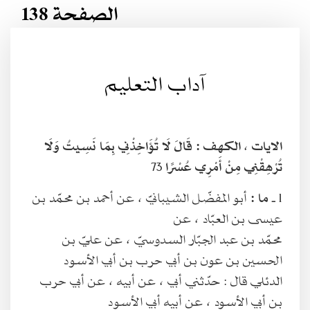
الصفحة 138
آداب التعليم
الايات ، الكهف :
قَالَ لَا تُؤَاخِذْنِي بِمَا نَسِيتُ وَلَا
تُرْهِقْنِي مِنْ أَمْرِي عُسْرًا
73
1 ـ
ما :
أبو المفضّل الشيبانيّ ، عن أحمد بن محمّد بن
عيسى بن العبّاد ، عن
محمّد بن عبد الجبّار السدوسيّ ، عن عليّ بن
الحسين بن عون بن أبي حرب بن أبي الأسود
الدئلي قال : حدّثني أبي ، عن أبيه ، عن أبي حرب
بن أبي الأسود ، عن أبيه أبي الأسود