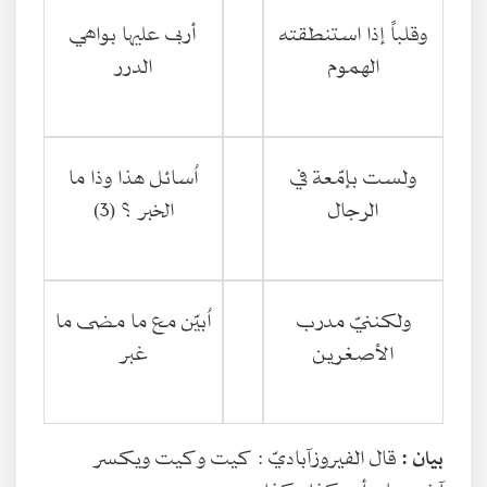
وقلباً إذا استنطقته
أربى عليها بواهي
الهموم
الدرر
ولست بإمّعة في
اُسائل هذا وذا ما
الرجال
الخبر ؟ (3)
ولكننيّ مدرب
اُبيّن مع ما مضى ما
الأصغرين
غبر
بيان :
قال الفيروزآباديّ : كيت وكيت ويكسر