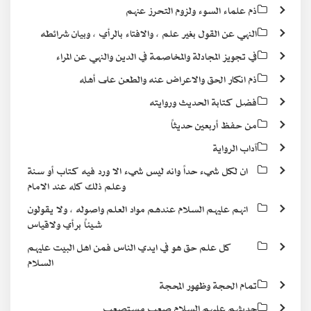
ذم علماء السوء ولزوم التحرز عنهم
النهي عن القول بغير علم ، والافتاء بالرأي ، وبيان شرائطه
في تجويز المجادلة والمخاصمة في الدين والنهي عن المراء
ذم انكار الحق والاعراض عنه والطعن على أهله
فضل كتابة الحديث وروايته
من حفظ أربعين حديثاً
آداب الرواية
ان لكل شيء حداً وانه ليس شيء الا ورد فيه كتاب أو سنة
وعلم ذلك كله عند الامام
انهم عليهم السلام عندهم مواد العلم واصوله ، ولا يقولون
شيئاً برأي ولاقياس
كل علم حق هو في ايدي الناس فمن اهل البيت عليهم
السلام
تمام الحجة وظهور المحجة
حديثهم عليهم السلام صعب مستصعب