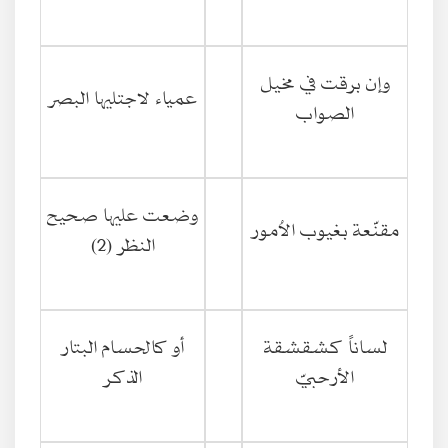
وإن برقت في مخيل
عمياء لاجتليها البصر
الصواب
وضعت عليها صحيح
مقنّعة بغيوب الاُمور
النظر (2)
لساناً كشقشقة
أو كالحسام البتار
الأرحبيّ
الذكر