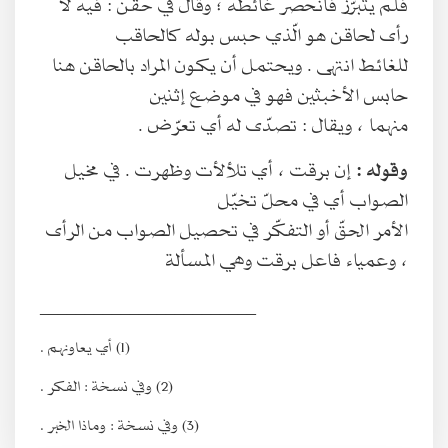
فلم يتبرّز فانحصر غائطه ؛ وقال في حقن : فيه لا
رأى لحاقن هو الّذي حبس بوله كالحاقب
للغائط انتهى . ويحتمل أن يكون المراد بالحاقن هنا
حابس الأخبثين فهو في موضع إثنين
منهما ، ويقال : تصدّى له أي تعرّض .
وقوله :
إن برقت ، أي تلألأت وظهرت . في مخيل
الصواب أي في محلّ تخيّل
الأمر الحقّ أو التفكّر في تحصيل الصواب من الرأى
، وعمياء فاعل برقت وهي المسألة
________________________
(1) أي يعاونهم .
(2) وفي نسخة : الفكر .
(3) وفي نسخة : وماذا الخبر .