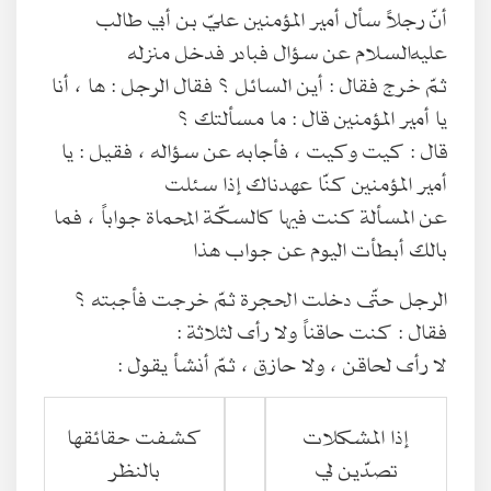
أنّ رجلاً سأل أمير المؤمنين عليّ بن أبي طالب
عليه‌السلام عن سؤال فبادر فدخل منزله
ثمّ خرج فقال : أين السائل ؟ فقال الرجل : ها ، أنا
يا أمير المؤمنين قال : ما مسألتك ؟
قال : كيت وكيت ، فأجابه عن سؤاله ، فقيل : يا
أمير المؤمنين كنّا عهدناك إذا سئلت
عن المسألة كنت فيها كالسكّة المحماة جواباً ، فما
بالك أبطأت اليوم عن جواب هذا
الرجل حتّى دخلت الحجرة ثمّ خرجت فأجبته ؟
فقال : كنت حاقناً ولا رأى لثلاثة :
لا رأى لحاقن ، ولا حازق ، ثمّ أنشأ يقول :
إذا المشكلات
كشفت حقائقها
تصدّين لي
بالنظر