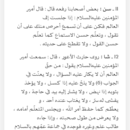
11 ـ
سن :
بعض أصحابنا رفعه قال : قال أمير
المؤمنين عليه‌السلام : إذا جلست إلى
العالم فكن على أن تسمع أحرص منك على أن
تقول ، وتعلّم حسن الاستماع كما تعلّم
حسن القول ، ولا تقطع على حديثه .
12 ـ
شا :
روى حارث الأعور ، قال : سمعت أمير
المؤمنين عليه‌السلام يقول : من حقّ
العالم أن لا يكثر عليه السؤال ، ولا يعنّت في
الجواب (6) ولا يلحّ عليه إذا كسل ، ولا يؤخذ
بثوبه إذا نهض ، ولا يشار إليه بيد في حاجة ، ولا
يفشى له سرّ ، ولا يغتاب عنده أحد ، و
يعظّم كما حفظ أمر الله ، ويجلس المتعلّم أمامه ،
ولا يعرض من طول صحبته ، وإذا جاءه
طالب علم وغيره فوجده في جماعة عمّهم بالسلام