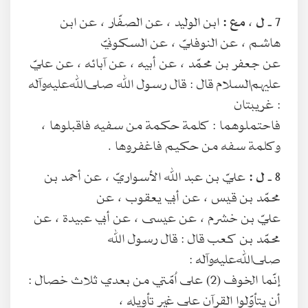
7 ـ
ل ، مع :
ابن الوليد ، عن الصفّار ، عن ابن
هاشم ، عن النوفليّ ، عن السكونيّ
عن جعفر بن محمّد ، عن أبيه ، عن آبائه ، عن عليّ
عليهم‌السلام قال : قال رسول الله صلى‌الله‌عليه‌وآله
: غريبتان
فاحتملوهما : كلمة حكمة من سفيه فاقبلوها ،
وكلمة سفه من حكيم فاغفروها .
8 ـ
ل :
عليّ بن عبد الله الأسواريّ ، عن أحمد بن
محمّد بن قيس ، عن أبي يعقوب ، عن
عليّ بن خشرم ، عن عيسى ، عن أبي عبيدة ، عن
محمّد بن كعب قال : قال رسول الله
صلى‌الله‌عليه‌وآله :
إنّما الخوف (2) على اُمّتي من بعدي ثلاث خصال :
أن يتأوّلوا القرآن على غير تأويله ،