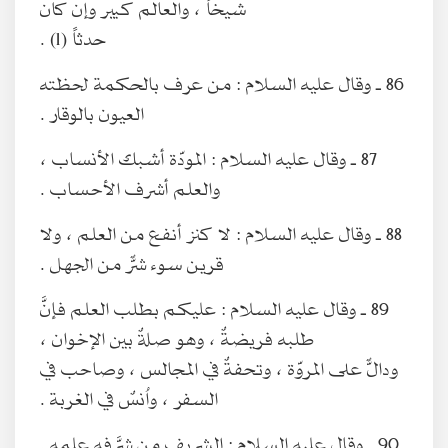
شيخاً ، والعالم كبير وإن كان
حدثاً (1) .
86 ـ وقال عليه السلام : من عرف بالحكمة لحظته
العيون بالوقار .
87 ـ وقال عليه السلام : المودّة أشبك الأنساب ،
والعلم أشرف الأحساب .
88 ـ وقال عليه السلام : لا كنز أنفع من العلم ، ولا
قرين سوء شرٌّ من الجهل .
89 ـ وقال عليه السلام : عليكم بطلب العلم فإنَّ
طلبه فريضةٌ ، وهو صلةٌ بين الإخوان ،
ودالٌّ على المروّة ، وتحفةٌ في المجالس ، وصاحب في
السفر ، واُنسٌ في الغربة .
90 ـ وقال عليه السلام : الشريف من شرَّفه علمه .