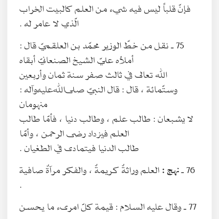
فإنّ قلباً ليس فيه شيء من العلم كالبيت الخراب
الّذي لا عامر له .
75 ـ نقل من خطّ الوزير محمّد بن العلقميّ قال :
أملأه عليّ الشيخ الصنعانيّ أبقاه
الله تعالى في ثالث صفر سنة ثمان وأربعين
وستّمائة ، قال : قال النبيّ صلى‌الله‌عليه‌وآله :
منهومان
لا يشبعان : طالب علم ، وطالب دنيا ، فأمّا طالب
العلم فيزداد رضى الرحمن ، وأمّا
طالب الدنيا فيتمادى في الطغيان .
76 ـ
نهج :
العلم وراثةٌ كريمةٌ ، والفكر مرآةٌ صافية
.
77 ـ وقال عليه السلام : قيمة كلّ امرىء ما يحسن