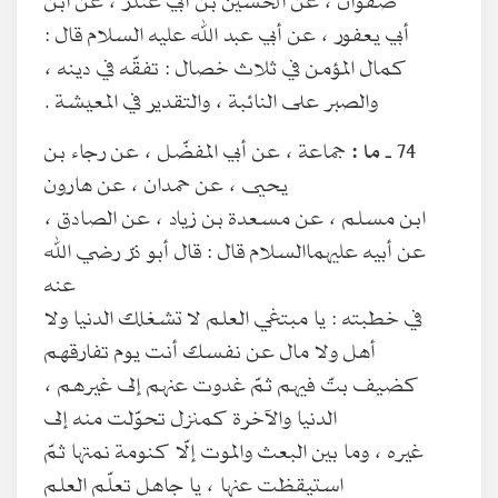
أبي يعفور ، عن أبي عبد الله عليه السلام قال :
كمال المؤمن في ثلاث خصال : تفقّه في دينه ،
والصبر على النائبة ، والتقدير في المعيشة .
74 ـ
ما :
جماعة ، عن أبي المفضّل ، عن رجاء بن
يحيى ، عن حمدان ، عن هارون
ابن مسلم ، عن مسعدة بن زياد ، عن الصادق ،
عن أبيه عليهما‌السلام قال : قال أبو ذرّ رضي الله
عنه
في خطبته : يا مبتغي العلم لا تشغلك الدنيا ولا
أهل ولا مال عن نفسك أنت يوم تفارقهم
كضيف بتّ فيهم ثمّ غدوت عنهم إلى غيرهم ،
الدنيا والآخرة كمنزل تحوّلت منه إلى
غيره ، وما بين البعث والموت إلّا كنومة نمتها ثمّ
استيقظت عنها ، يا جاهل تعلّم العلم