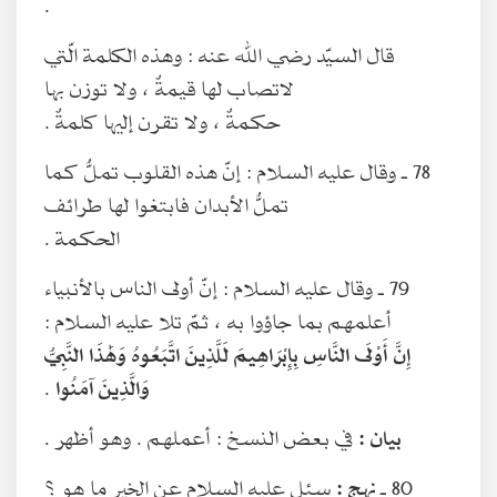
.
قال السيّد رضي الله عنه : وهذه الكلمة الّتي
لاتصاب لها قيمةٌ ، ولا توزن بها
حكمةٌ ، ولا تقرن إليها كلمةٌ .
78 ـ وقال عليه السلام : إنّ هذه القلوب تملُّ كما
تملُّ الأبدان فابتغوا لها طرائف
الحكمة .
79 ـ وقال عليه السلام : إنّ أولى الناس بالأنبياء
أعلمهم بما جاؤوا به ، ثمّ تلا عليه السلام :
إِنَّ أَوْلَى النَّاسِ بِإِبْرَاهِيمَ لَلَّذِينَ اتَّبَعُوهُ وَهَٰذَا النَّبِيُّ
وَالَّذِينَ آمَنُوا
.
بيان :
في بعض النسخ : أعملهم . وهو أظهر .
80 ـ
نهج :
سئل عليه السلام عن الخير ما هو ؟