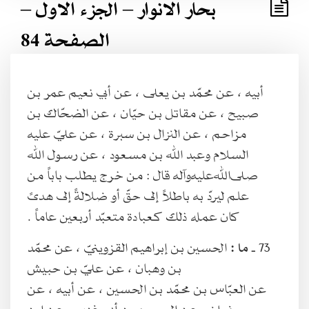
بحار الانوار – الجزء الاول –
الصفحة 84
أبيه ، عن محمّد بن يعلى ، عن أبي نعيم عمر بن
صبيح ، عن مقاتل بن حيّان ، عن الضحّاك بن
مزاحم ، عن النزال بن سبرة ، عن عليّ عليه
السلام وعبد الله بن مسعود ، عن رسول الله
صلى‌الله‌عليه‌وآله قال : من خرج يطلب باباً من
علم ليردّ به باطلاً إلى حقّ أو ضلالةً إلى هدىً
كان عمله ذلك كعبادة متعبّد أربعين عاماً .
73 ـ
ما :
الحسين بن إبراهيم القزوينيّ ، عن محمّد
بن وهبان ، عن عليّ بن حبيش
عن العبّاس بن محمّد بن الحسين ، عن أبيه ، عن
صفوان ، عن الحسين بن أبي غندر ، عن ابن