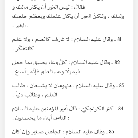
فقال : ليس الخير أن يكثر مالك و
ولدك ، ولكنّ الخير أن يكثر علمك ويعظم حلمك
. الخبر .
81 ـ وقال عليه السلام : لا شرف كالعلم ، ولا علم
كالتفكّر .
82 ـ وقال عليه السلام : كلُّ وعاء يضيق بما جعل
فيه إلّا وعاء العلم فإنّه يتّسع .
83 ـ وقال عليه السلام : منهومان لا يشبعان : طالب
العلم ، وطالب دنياً .
84 ـ كنز الكراجكيّ : قال أمير المؤمنين عليه السلام
: الناس أبناء ما يحسنون .
85 ـ وقال عليه‌ السلام : الجاهل صغير وإن كان