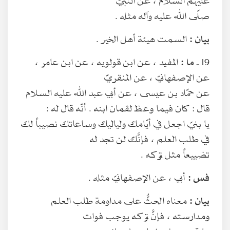
صلّى الله عليه وآله مثله .
بيان :
السمت هيئة أهل الخير .
19 ـ
ما :
المفيد ، عن ابن قولويه ، عن ابن عامر ،
عن الإصفهانيّ ، عن المنقريّ
عن حمّاد بن عيسى ، عن أبي عبد الله عليه السلام
قال : كان فيما وعظ لقمان ابنه . أنّه قال له :
يا بنيّ اجعل في أيّامك ولياليك وساعاتك نصيباً لك
في طلب العلم ، فإنَّك لن تجد له
تضييعاً مثل تركه .
فس :
أبي ، عن الإصفهانيّ مثله .
بيان :
معناه الحثُّ على مداومة طلب العلم
ومدارسته ، فإنَّ تركه يوجب فوات