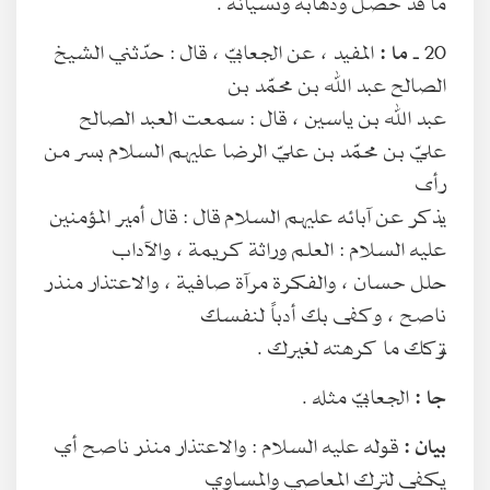
ما قد حصل وذهابه ونسيانه .
20 ـ
ما :
المفيد ، عن الجعابيّ ، قال : حدّثني الشيخ
الصالح عبد الله بن محمّد بن
عبد الله بن ياسين ، قال : سمعت العبد الصالح
عليّ بن محمّد بن عليّ الرضا عليهم السلام بسر من
رأى
يذكر عن آبائه عليهم السلام قال : قال أمير المؤمنين
عليه السلام : العلم وراثة كريمة ، والآداب
حلل حسان ، والفكرة مرآة صافية ، والاعتذار منذر
ناصح ، وكفى بك أدباً لنفسك
تركك ما كرهته لغيرك .
جا :
الجعابيّ مثله .
بيان :
قوله عليه السلام : والاعتذار منذر ناصح أي
يكفي لترك المعاصي والمساوي