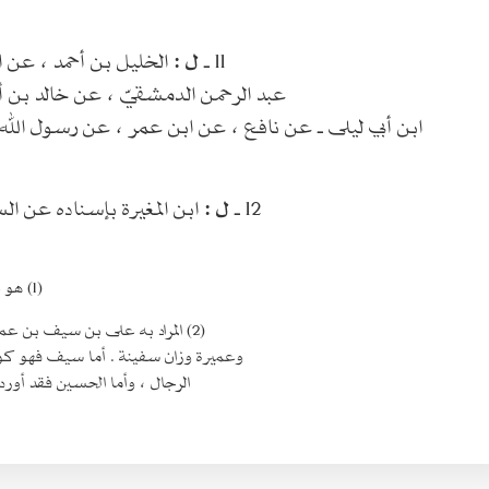
11 ـ
ل :
الخليل بن أحمد ، عن 
عبد الرحمن الدمشقيّ ، عن خالد بن أبي
ابن أبي ليلى ـ عن نافع ، عن ابن عمر ، عن رسول الله صل
12 ـ
ل :
ابن المغيرة بإسناده عن ال
(1) هو عبد الله بن ميمون القداح المقدم ترجمته في ذيل الحديث الثاني .
(2) المراد به على بن سيف بن عميرة وبأخيه هو الحسين بن سيف وبأبيه هو سيف بن عميرة .
وعميرة وزان سفينة . أما سيف فهو كو
الرجال ، وأما الحسين فقد أورد