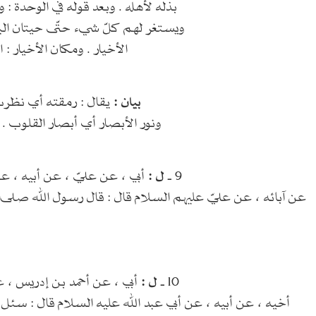
بذله لأهله . وبعد قوله في الوحدة : و
ويستغر لهم كلّ شيء حتّى حيتان البحور
الأخيار . ومكان الأخيار : ا
بيان :
يقال : رمقته أي نظرت إ
ونور الأبصار أي أبصار القلوب . و
9 ـ
ل :
أبي ، عن عليّ ، عن أبيه ، عن ابن ميمون (1) ، عن ج
عن آبائه ، عن عليّ عليهم السلام قال : قال رسول الله صلى‌ال
10 ـ
ل :
أبي ، عن أحمد بن إدريس ، عن
أخيه ، عن أبيه ، عن أبي عبد الله عليه السلام قال : سئل أ