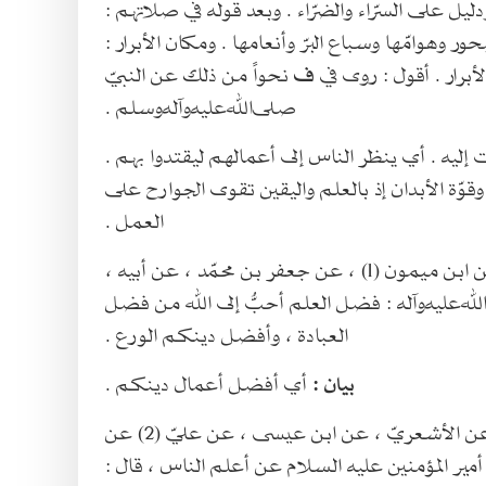
دليل على السرّاء والضرّاء . وبعد قوله في صلاتهم :
 وهوامّها وسباع البرّ وأنعامها . ومكان الأبرار :
لأبرار . أقول : روى في
ف
نحواً من ذلك عن النبيّ
صلى‌الله‌عليه‌وآله‌وسلم .
ليه . أي ينظر الناس إلى أعمالهم ليقتدوا بهم .
قوّة الأبدان إذ بالعلم واليقين تقوى الجوارح على
العمل .
عفر بن محمّد ، عن أبيه ،
له‌عليه‌وآله : فضل العلم أحبُّ إلى الله من فضل
العبادة ، وأفضل دينكم الورع .
بيان :
أي أفضل أعمال دينكم .
 الأشعريّ ، عن ابن عيسى ، عن عليّ (2) عن
مير المؤمنين عليه السلام عن أعلم الناس ، قال :