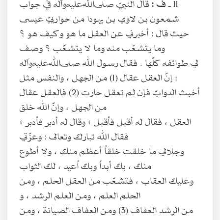
11 ـ
ف :
قال النبيّ صلى‌الله‌عليه‌وآله في جواب
شمعون بن لاوي بن يهودا من حوارييّ عيسى
حيث قال : أخبرني عن العقل ما هو وكيف هو ؟
وما يتشعّب منه وما لا يتشعّب ؟ وصف
لي طوائفه كلّها . فقال رسول الله صلى‌الله‌عليه‌وآله
: إنّ العقل عقال (1) من الجهل ، والنفس مثل
أخبث الدوابّ فإن لم تعقل حارت (2) فالعقل عقال
من الجهل ، وإنّ الله خلق
العقل ، فقال له أقبل فأقبل ؛ وقال له أدبر فأدبر ؛
فقال الله تبارك وتعالى : وعزّتي
وجلالي ما خلقت خلقاً أعظم منك ، ولا أطوع
منك ، بك أبداُ وبك اُعيد ، لك الثواب
وعليك العقاب ، فتشعّب من العقل الحلم ، ومن
الحلم العلم ، ومن العلم الرشد ، و
من الرشد العفاف (3) ومن العفاف الصيانة ، ومن