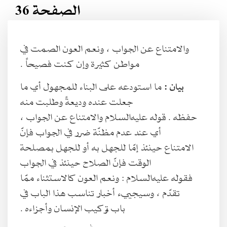
الصفحة 36
والامتناع عن الجواب ، ونعم العون الصمت في
مواطن كثيرة وإن كنت فصيحاً .
بيان :
ما استودعه على البناء للمجهول أي ما
جعلت عنده وديعةً وطلبت منه
حفظه . قوله عليه‌السلام والامتناع عن الجواب ،
أي عند عدم مظنّة ضرر في الجواب فإنّ
الامتناع حينئذ إمّا للجهل به أو للجهل بمصلحة
الوقت فإنّ الصلاح حينئذ في الجواب
فقوله عليه‌السلام : ونعم العون كالاستثناء ممّا
تقدّم ، وسيجييء أخبار تناسب هذا الباب في
باب تركيب الإنسان وأجزاءه .