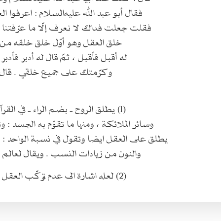
فقال أبو عبد الله عليه‌السلام : اعرفوا 
فقلت جعلت فداك لا نعرف إلّا ما عرّفتنا ، فق
خلق العقل وهو أوّل خلق خلقه من الروحانييّن (1) عن يمين ال
له أقبل فأقبل ، ثمّ قال له أدبر فأدب
وكرّمتك على جميع خلقي . قال : ث
(1) يطلق الروح ـ بضم الراء ـ في القرآن والحديث على معان : منها جبرئيل وروح القدس
وسائر الملائكة ، ومنها ما تقوّم به الجسد : وت
يطلق على العقل ايضا وتقول في نسبة الواحد : ال
والنون من زيادات النسب . ويقال لعالم ا
(2) لعله اشارة الى عدم تركّب العقل من المادة الظلمانية . والاضافة اليه تعالى تشريفية