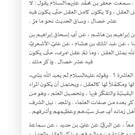
: سمعت جعفر بن محمّد عليهما‌السلام يقول : لا
ل العقل ، ولا يكون كامل العقل حتّى يكون فيه
عشر خصال ، وساق الحديث نحو ما مرّ .
 عن إبراهيم بن هاشم ، عن أبي إسحاق إبراهيم بن
ا ، عن عبد الملك بن هشام ، عن عليّ الأشعريّ
د الله بمثل العقل ، وما تمّ عقل امرىء حتّى يكون
فيه عشر خصال . وذكر مثله .
 العاشرة ؟ . وقوله عليه‌السلام لم يعبد الله بشيء
 لها ومكمّلاً لها كالعقل ، ويحتمل أن يكون المراد
ف اليقينيّة والتفكّر فيها ، وتحصيل العلم ، وهو من
ر بعده من صفات العلماء . والمجد : نيل الشرف
 أهل زمانه أي صار سيّدهم وعظيمهم وأشرفهم .
معاً ، عن البرقيّ عن عليّ بن حديد ، عن سماعة
وعنده جماعة من مواليه فجرى ذكر العقل والجهل ،