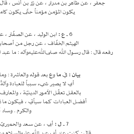
جعفر ، عن طاهر بن مدرار ، عن زرّ بن أنس ، قال 
يكون المؤمن مؤمناً حتّى يكون كام
6 ـ
ع :
ابن الوليد ، عن الصفّار ،
الهيثم الخفّاف ، عن رجل من أصحابن
رفعه قال : قال رسول الله صلى‌الله‌عليه‌وآله : ما عب
بيان :
في
ما
و
ع
بعد قوله والعاشرة : وما
أي لا يصير شيء سبباً للعبادة وآلةً
بالعقل تعقّل الاُمور الدينيّة ، والمعار
أفضل العبادات كما سيأتي ، فيكون ما ذك
والكرم . وساد
7 ـ
ل :
أبي ، عن سعد والحميريّ 
قال : كنت عند أبي عبد الله عليه‌السلام 