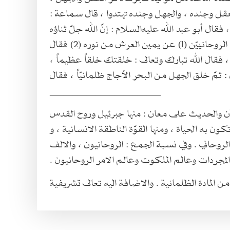
العقل وجنده ، والجهل وجنده تهتدوا ، قال سماعة :
ال أبو عبد الله عليه‌السلام : إنّ الله جلّ ثناؤه
عرش من نوره (2) فقال
ر ، فقال الله تبارك وتعالى : خلقتك خلقاً عظيماً ،
مّ خلق الجهل من البحر الاُجاج ظلمانيّاً ، فقال
________________________
كون به الحياة ، ومنها القوّة الناطقة الانسانية ، و
روحاني . وفي نسبة الجمع : الروحانيون ، والالف
لمجردات وعالم الملكوت وعالم الامر الروحانيون .