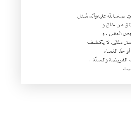
ّ صلى‌الله‌عليه‌وآله سُئل
ائق من خلق و
وس العقل ، و
ستر ملقى لا يكشف
و حدّ النساء
الفريضة والسنّة ،
بيت