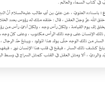
 في كتاب السماء والعالم .
 :
باسناده العلويّ ، عن عليّ بن أبي طالب عليه‌السلام أنّ النبي
خلق الله عزّ وجلّ العقل ، قال : خلقه ملك له رؤوس بعدد الخل
لق إلى يوم القيامة ، ولكلّ رأس وجه ، ولكلّ آدميّ رأس من رؤ
ذلك الإنسان على وجه ذلك الرأس مكتوب ، وعلى كلّ وجه 
لستر من ذلك الوجه حتّى يولد هذا المولود ، ويبلغ حدّ الرجال ، أ
 بلغ كشف ذلك الستر ، فيقع في قلب هذا الإنسان نور ، فيفهم 
ّد والرديّ ، ألا ومثل العقل في القلب كمثل السراج في وسط ال