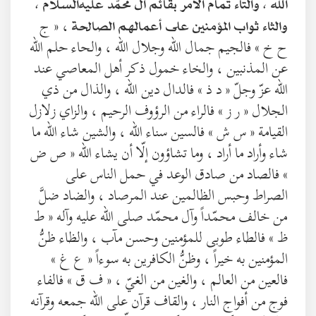
الله ، والتاء تمام الأمر بقائم آل محمّد عليه‌السلام ،
، « ج
والثاء ثواب المؤمنين على أعمالهم الصالحة
ح خ » فالجيم جمال الله وجلال الله ، والحاء حلم الله
عن المذنبين ، والخاء خمول ذكر أهل المعاصي عند
الله عزّ وجلّ « د ذ » فالدال دين الله ، والذال من ذي
الجلال « ر ز » فالراء من الرؤوف الرحيم ، والزاي زلازل
القيامة « س ش » فالسين سناء الله ، والشين شاء الله ما
شاء وأراد ما أراد ، وما تشاؤون إلّا أن يشاء الله « ص ض
» فالصاد من صادق الوعد في حمل الناس على
الصراط وحبس الظالمين عند المرصاد ، والضاد ضلَّ
من خالف محمّداً وآل محمّد صلى الله عليه وآله « ط
ظ » فالطاء طوبى للمؤمنين وحسن مآب ، والظاء ظنُّ
المؤمنين به خيراً ، وظنُّ الكافرين به سوءاً « ع غ »
فالعين من العالم ، والغين من الغيّ ، « ف ق » فالفاء
فوج من أفواج النار ، والقاف قرآن على الله جمعه وقرآنه