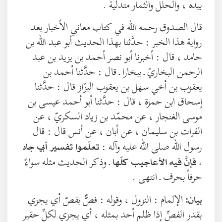
بيده ، والحلل والثمار متدلّيةً .
قال الصدوق رحمه الله في كتاب معاني الأخبار بعد
رواية هذا الخبر : حدَّثنا بهذا الحديث أبو عبد الله بن
حامد ، قال : أخبرنا أبو نصر أحمد بن يزيد بن عبد
الرحمن البخاريّ ـ ببخارا ـ قال : حدَّثنا أحمد بن
يعقوب بن أخي سهل بن يعقوب البزّاز قال : حدَّثنا
إسحاق ابن حمزة ، قال : حدَّثنا أبو أحمد عيسى بن
موسى الغنجار ، عن محمّد بن زياد السكريّ ، عن
الفرات بن سليمان ، عن أبان ، عن أنس قال : قال
رسول الله صلى الله عليه وآله :
تعلّموا تفسير أبي جاد
ـ وذكر الحديث مثله سواءً
، فإنَّ فيه الأعاجيب كلّها
حرفاً بحرف ـ انتهى .
الإلمام : النزول ، وقوله : فصٌّ بفصّ أي يجزي
بيان:
بقدر الفصِّ إذا ظلم أحد بمثله ، أي يجزي لكلِّ حقير