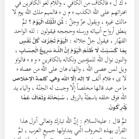
« ك ل » فالكاف من الكافي ، واللّام لغو الكافرين في
افترائهم على الله الكذب « م ن » فالميم ملك الله يوم لا
مالك غيره ، ويقول عزّ وجلّ :
؟ ثمَّ
لِّمَنِ الْمُلْكُ الْيَوْمَ
ينطق أرواح أنبيائه ورسله وحججه فيقولون : لله الواحد
القهّار ، فيقول جلَّ جلاله :
الْيَوْمَ تُجْزَىٰ كُلُّ نَفْسٍ
،
بِمَا كَسَبَتْ لَا ظُلْمَ الْيَوْمَ إِنَّ اللَّـهَ سَرِيعُ الْحِسَابِ
والنون نوال الله للمؤمنين ونكاله بالكافرين « و ه » فالواو
ويل لمن عصى الله ، والهاء هان على الله من عصاه «
لا ى » فلام ألف
لا إله إلّا الله وهي كلمة الإخلاص
ما من عبد قالها مخلصاً إلّا وجبت له الجنّة ، والياء يد
الله فوق خلقه باسطةً بالرزق ،
سُبْحَانَهُ وَتَعَالَىٰ عَمَّا
.
يُشْرِكُونَ
ثمَّ قال : عليه‌السلام : إنَّ الله تبارك وتعالى أنزل هذا
القرآن بهذه الحروف الّتي يتداولها جميع العرب ، ثمَّ