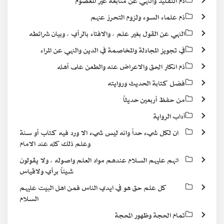
ذم التقليد والنهي عن متابعة غير المعصوم
ذم علماء السوء ولزوم التحرز عنهم
النهي عن القول بغير علم ، والافتاء بالرأي ، وبيان شرائطه
في تجويز المجادلة والمخاصمة في الدين والنهي عن المراء
ذم انكار الحق والاعراض عنه والطعن على أهله
فضل كتابة الحديث وروايته
من حفظ أربعين حديثاً
آداب الرواية
ان لكل شيء حداً وانه ليس شيء الا ورد فيه كتاب أو سنة
وعلم ذلك كله عند الامام
انهم عليهم السلام عندهم مواد العلم واصوله ، ولا يقولون
شيئاً برأي ولاقياس
كل علم حق هو في ايدي الناس فمن اهل البيت عليهم
السلام
تمام الحجة وظهور المحجة