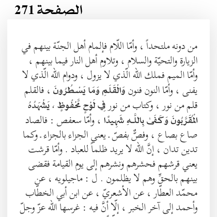
الصفحة 271
من دونه ملتحداً ، وأمّا اللّام فإلمام أهل الجنّة بينهم في
الزيارة والتحيّة والسلام ، وتلاوم أهل النار فيما بينهم ،
وأمّا الميم فملك الله الّذي لا يزول ، ودوام الله الّذي لا
يفنى ، وأمّا النون فنون
، فالقلم
وَالْقَلَمِ وَمَا يَسْطُرُونَ
قلم من نور ، وكتاب من نور
فِي لَوْحٍ مَّحْفُوظٍ ، يَشْهَدُهُ
، وأمّا سعفص : فالصاد
الْمُقَرَّبُونَ وَكَفَىٰ بِاللَّـهِ شَهِيدًا
صاع بصاع ، وفصٌّ بفصّ ـ يعني الجزاء بالجزاء ـ وكما
تدين تدان ، إنَّ الله لا يريد ظلماً للعباد . وأمّا قرشت
يعني قرشهم فحشرهم ونشرهم إلى يوم القيامة فقضى
بينهم بالحقِّ وهم لا يظلمون . ل : ماجيلويه ، عن
محمّد العطّار ، عن الأشعريّ ، عن ابن أبي الخطّاب
وأحمد إلى آخر الخبر ، إلّا أنَّ فيه : غرسها الله عزّ وجلّ