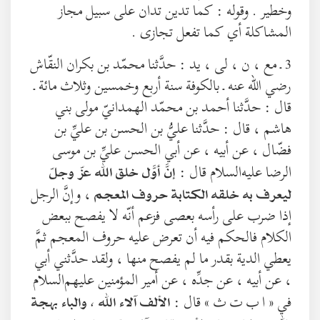
وخطير . وقوله : كما تدين تدان على سبيل مجاز
المشاكلة أي كما تفعل تجازى .
3 ـ مع ، ن ، لى ، يد : حدَّثنا محمّد بن بكران النقّاش
رضي الله عنه ـ بالكوفة سنة أربع وخمسين وثلاث مائة ـ
قال : حدَّثنا أحمد بن محمّد الهمدانيّ مولى بني
هاشم ، قال : حدَّثنا عليُّ بن الحسن بن عليِّ بن
فضّال ، عن أبيه ، عن أبي الحسن عليِّ بن موسى
الرضا عليه‌السلام قال :
إنَّ أوَّل خلق الله عزّ وجلّ
، وإنَّ الرجل
ليعرف به خلقه الكتابة حروف المعجم
إذا ضرب على رأسه بعصى فزعم أنّه لا يفصح ببعض
الكلام فالحكم فيه أن تعرض عليه حروف المعجم ثمَّ
يعطي الدية بقدر ما لم يفصح منها ، ولقد حدَّثني أبي
، عن أبيه ، عن جدِّه ، عن أمير المؤمنين عليهم‌السلام
في « ا ب ت ث » قال :
الألف آلاء الله ، والباء بهجة