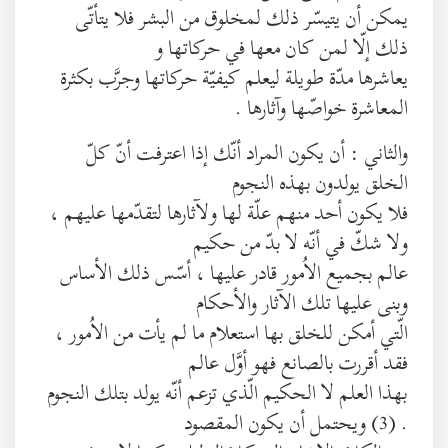
يمكن أن يتيسّر ذلك لمخلوق من البشر فلا يتأتّى
ذلك إلّا لمن كان معها في حركاتها و
يعاشرها مدّة طويلة ليعلم كيفيّة حركاتها وجرَّب بكثرة
المعاشرة خواصّها وآثارها .
والثاني : أن يكون المراد أنّك إذا اعترفت أنّ كلّ
الخلق يولدون بهذه النجوم
فلا يكون أحد منهم علّة لها ولآثارها لتقدّمها عليهم ،
ولا شكّ في أنّه لا بدّ من حكيم
عالم بجميع الاُمور قادر عليها ، أسّس ذلك الأساس
وبنى عليها تلك الآثار والأحكام
الّتي أمكن للخلق بها استعلام ما لم يأت من الاُمور ،
فقد أقررت بالصانع فهو أوَّل عالم
بهذا العلم لا الحكيم الّذي تزعم أنّه يولد بتلك النجوم
. (3) ويحتمل أن يكون المقصود