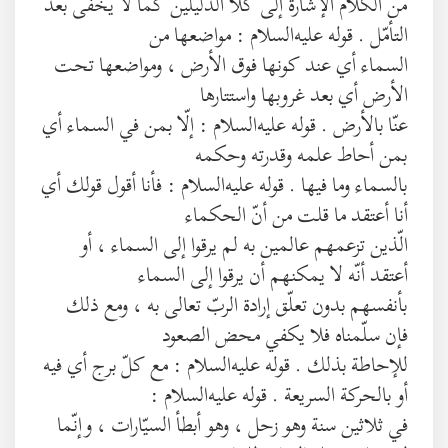
من الكلام الإشارة إلى كلا الدليلين كما لا يخفى بعد
التأمّل . قوله عليه‌السلام : مواضعها من
السماء أي عند كونها فوق الأرض ، ومواضعها تحت
الأرض أي بعد غروبها واستتارها
عنّا بالأرض . قوله عليه‌السلام : إلّا بمن في السماء أي
بمن أحاط علمه وقدرته وحكمه
بالسماء وما فيها . قوله عليه‌السلام : فأنا أقول قولك أي
أنا أعتقد ما قلت من أنّ الحكماء
الّذين تزعمهم عالمين به لم يرقوا إلى السماء ، أو
أعتقد أنّه لا يمكنهم أن يرقوا إلى السماء
بأنفسهم بدون تعلّق إرادة الربّ تعالى به ، ومع ذلك
فإن سلّمناه فلا يكفي محض الصعود
للإحاطة بذلك . قوله عليه‌السلام : مع كلّ برج أي فيه
أو بالحركة السريعة . قوله عليه‌السلام :
في ثلاثين سنة وهو زحل ، وهو أبطأ السيّارات ، وإنّما