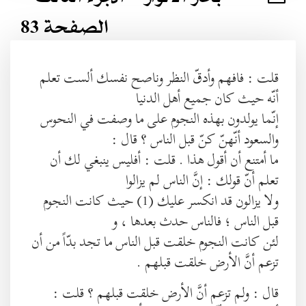
الصفحة 83
قلت : فافهم وأدقّ النظر وناصح نفسك ألست تعلم
أنّه حيث كان جميع أهل الدنيا
إنّما يولدون بهذه النجوم على ما وصفت في النحوس
والسعود أنّهنّ كنّ قبل الناس ؟ قال :
ما أمتنع أن أقول هذا . قلت : أفليس ينبغي لك أن
تعلم أنّ قولك : إنَّ الناس لم يزالوا
ولا يزالون قد انكسر عليك (1) حيث كانت النجوم
قبل الناس ؛ فالناس حدث بعدها ، و
لئن كانت النجوم خلقت قبل الناس ما تجد بدّاً من أن
تزعم أنَّ الأرض خلقت قبلهم .
قال : ولم تزعم أنَّ الأرض خلقت قبلهم ؟ قلت :