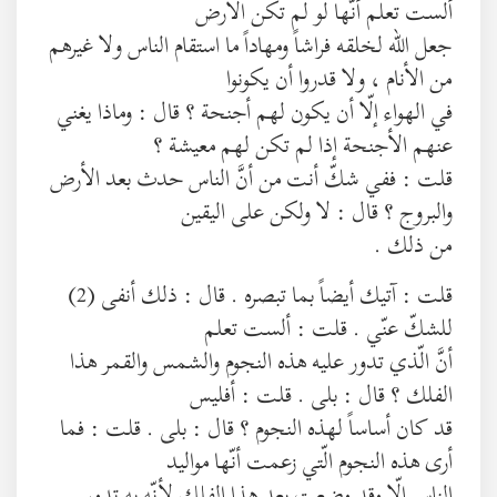
ألست تعلم أنّها لو لم تكن الأرض
جعل الله لخلقه فراشاً ومهاداً ما استقام الناس ولا غيرهم
من الأنام ، ولا قدروا أن يكونوا
في الهواء إلّا أن يكون لهم أجنحة ؟ قال : وماذا يغني
عنهم الأجنحة إذا لم تكن لهم معيشة ؟
قلت : ففي شكّ أنت من أنَّ الناس حدث بعد الأرض
والبروج ؟ قال : لا ولكن على اليقين
من ذلك .
قلت : آتيك أيضاً بما تبصره . قال : ذلك أنفى (2)
للشكّ عنّي . قلت : ألست تعلم
أنَّ الّذي تدور عليه هذه النجوم والشمس والقمر هذا
الفلك ؟ قال : بلى . قلت : أفليس
قد كان أساساً لهذه النجوم ؟ قال : بلى . قلت : فما
أرى هذه النجوم الّتي زعمت أنّها مواليد
الناس إلّا وقد وضعت بعد هذا الفلك لأنّه به تدور