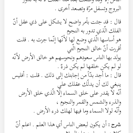
البروج وتسفل مرّة وتصعد اُخرى .
قال : قد جئت بأمر واضح لا يشكل على ذي عقل أنّ
الفلك الّذي تدور به النجوم
هو أساسها الّذي وضع لها لأنّها إنّما جرت به . قلت
أقررت أنّ خالق النجوم الّتي
يولد بها الناس سعودهم ونحوسهم هو خالق الأرض لأنّه
لو لم يكن خلقها لم يكن ذرءٌ .
قال : ما أجد بدّاً من إجابتك إلى ذلك . قلت : أفليس
ينبغي لك أن يدلّك عقلك على
أنّه لا يقدر على خلق السماء إلّا الّذي خلق الأرض
والذرء والشمس والقمر والنجوم ،
وأنّه لولا السماء وما فيها لهلك ذرء الأرض .
أن يكون لبعض الناس أي هذا العلم . اعلم أنّ
شرح :