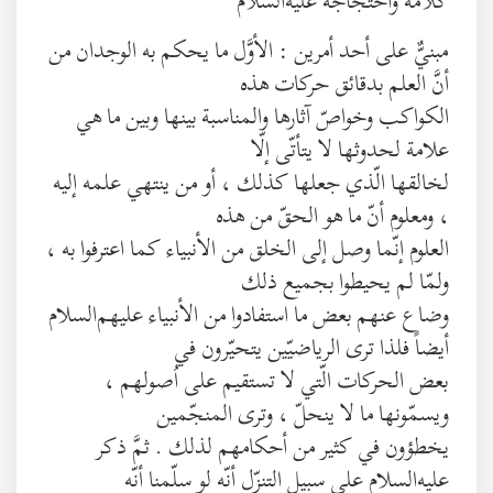
كلامه واحتجاجه عليه‌السلام
مبنيٌّ على أحد أمرين : الأوَّل ما يحكم به الوجدان من
أنَّ العلم بدقائق حركات هذه
الكواكب وخواصّ آثارها والمناسبة بينها وبين ما هي
علامة لحدوثها لا يتأتّى إلّا
لخالقها الّذي جعلها كذلك ، أو من ينتهي علمه إليه
، ومعلوم أنّ ما هو الحقّ من هذه
العلوم إنّما وصل إلى الخلق من الأنبياء كما اعترفوا به ،
ولمّا لم يحيطوا بجميع ذلك
وضاع عنهم بعض ما استفادوا من الأنبياء عليهم‌السلام
أيضاً فلذا ترى الرياضيّين يتحيّرون في
بعض الحركات الّتي لا تستقيم على اُصولهم ،
ويسمّونها ما لا ينحلّ ، وترى المنجّمين
يخطؤون في كثير من أحكامهم لذلك . ثمَّ ذكر
عليه‌السلام على سبيل التنزّل أنّه لو سلّمنا أنّه