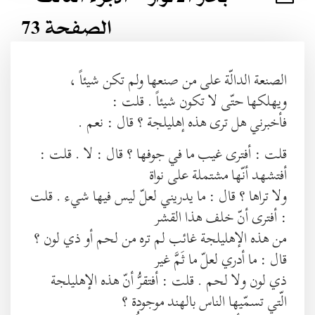
الصفحة 73
الصنعة الدالّة على من صنعها ولم تكن شيئاً ،
ويهلكها حتّى لا تكون شيئاً . قلت :
فأخبرني هل ترى هذه إهليلجة ؟ قال : نعم .
قلت : أفترى غيب ما في جوفها ؟ قال : لا . قلت :
أفتشهد أنّها مشتملة على نواة
ولا تراها ؟ قال : ما يدريني لعلّ ليس فيها شيء . قلت
: أفترى أنّ خلف هذا القشر
من هذه الإهليلجة غائب لم تره من لحم أو ذي لون ؟
قال : ما أدري لعلّ ما ثَمَّ غير
ذي لون ولا لحم . قلت : أفتقرُّ أنّ هذه الإهليلجة
الّتي تسمّيها الناس بالهند موجودة ؟