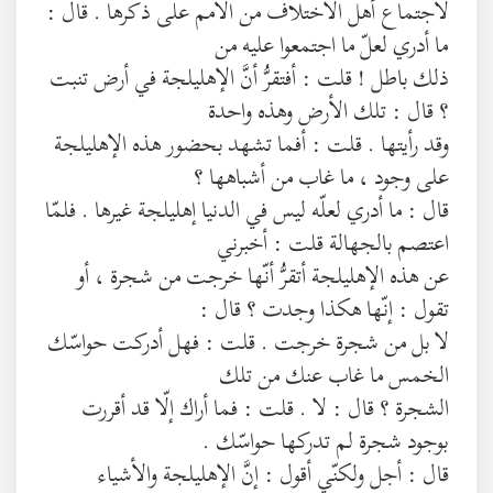
لاجتماع أهل الاختلاف من الاُمم على ذكرها . قال :
ما أدري لعلّ ما اجتمعوا عليه من
ذلك باطل ! قلت : أفتقرُّ أنَّ الإهليلجة في أرض تنبت
؟ قال : تلك الأرض وهذه واحدة
وقد رأيتها . قلت : أفما تشهد بحضور هذه الإهليلجة
على وجود ، ما غاب من أشباهها ؟
قال : ما أدري لعلّه ليس في الدنيا إهليلجة غيرها . فلمّا
اعتصم بالجهالة قلت : أخبرني
عن هذه الإهليلجة أتقرُّ أنّها خرجت من شجرة ، أو
تقول : إنّها هكذا وجدت ؟ قال :
لا بل من شجرة خرجت . قلت : فهل أدركت حواسّك
الخمس ما غاب عنك من تلك
الشجرة ؟ قال : لا . قلت : فما أراك إلّا قد أقررت
بوجود شجرة لم تدركها حواسّك .
قال : أجل ولكنّي أقول : إنَّ الإهليلجة والأشياء