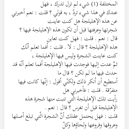
المختلفة (1) شيء لم تزل تدرك ، فهل
عندك في هذا شيء تردّ ، به قولي ؟ قلت : نعم أخبرني
عن هذه الإهليلجة هل كنت عاينت
شجرتها وعرفتها قبل أن تكون هذه الإهليلجة فيها ؟
قال : نعم . قلت : فهل كنت تعاين
هذه الإهليلجة ؟ قال : لا . قلت : أفما تعلم أنّك
كنت عاينت الشجرة وليس فيها الإهليلجة ،
ثمَّ عدت إليها فوجدت فيها الإهليلجة أفما تعلم أنّه قد
حدث فيها ما لم تكن ؟ قال ما
أستطيع أن اُنكر ذلك ولكنّي أقول : إنّها كانت فيها
متفرّقة . قلت : فأخبرني هل
رأيت تلك الإهليلجة الّتي تنبت منها شجرة هذه
الإهليلجة قبل أن تغرس ؟ قال : نعم .
قلت : فهل يحتمل عقلك أنَّ الشجرة الّتي تبلغ أصلها
وعروقها وفروعها ولحاؤها وكلّ