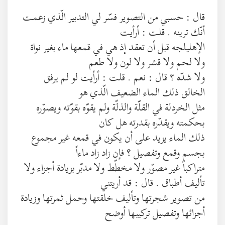
قال : حسبي من التصوير فسّر لي التدبير الّذي زعمت
أنّك ترينه . قلت : أرأيت
الإهليلجه قبل أن تعقد إذ هي في قمعها ماء بغير نواة
ولا لحم ولا قشر ولا لون ولا طعم
ولا شدّه ؟ قال : نعم . قلت : أرأيت لو لم يرفق
الخالق ذلك الماء الضعيف الّذي هو
مثل الخردلة في القلّة والذلّة ولم يقوّه بقوّته ويصوّره
بحكمته ويقدّره بقدرته هل كان
ذلك الماء يزيد على أن يكون في قمعه غير مجموع
بجسم وقمع وتفصيل ؟ فإن زاد زاد ماءاً
متراكباً غير مصوّر ولا مخطّط ولا مدبّر بزيادة أجزاء ولا
تأليف أطباق . قال : قد أريتني
من تصوير شجرتها وتأليف خلقتها وحمل ثمرتها وزيادة
أجزائها وتفصيل تركيبها أوضح