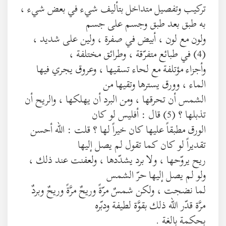
تركيب وتفصيل متداخل بتأليف شيء في بعض شيء ،
به طبق بعد طبق وجسم على جسم
ولون مع لون ، أبيض في صفرة ، ولين على شديد ،
(4) في طبائع متفرّقة ، وطرائق مختلفة ،
وأجزاء مؤتلفة مع لحاء تسقيها ، وعروق يجري فيها
الماء ، وورق يسترها وتقيها من
الشمس أن تحرقها ، ومن البرد أن يهلكها ، والريح أن
تذبلها ؟ (5) قال : أفليس لو كان
الورق مطبقاً عليها كان خيراً لها ؟ قلت : الله أحسن
تقديراً لو كان كما تقول لم يصل إليها
ريح يروّحها ، ولا برد يشدّدها ، ولعفنت عند ذلك ،
ولو لم يصل إليها حرّ الشمس
لما نضجت ، ولكن شمسٌ مرّةً وريحٌ مرَّةً وريحٌ وبردٌ
مرَّة قدّر الله ذلك بقوَّة لطيفة ودبّره
بحكمة بالغة .