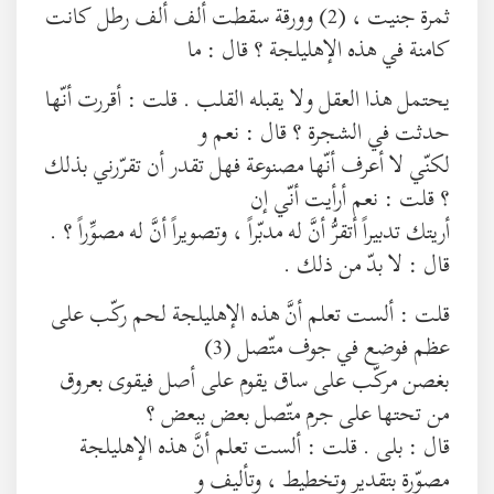
ثمرة جنيت ، (2) وورقة سقطت ألف ألف رطل كانت
كامنة في هذه الإهليلجة ؟ قال : ما
يحتمل هذا العقل ولا يقبله القلب . قلت : أقررت أنّها
حدثت في الشجرة ؟ قال : نعم و
لكنّي لا أعرف أنّها مصنوعة فهل تقدر أن تقرّرني بذلك
؟ قلت : نعم أرأيت أنّي إن
أريتك تدبيراً أتقرُّ أنَّ له مدبّراً ، وتصويراً أنَّ له مصوِّراً ؟ .
قال : لا بدّ من ذلك .
قلت : ألست تعلم أنَّ هذه الإهليلجة لحم ركّب على
عظم فوضع في جوف متّصل (3)
بغصن مركّب على ساق يقوم على أصل فيقوى بعروق
من تحتها على جرم متّصل بعض ببعض ؟
قال : بلى . قلت : ألست تعلم أنَّ هذه الإهليلجة
مصوّرة بتقدير وتخطيط ، وتأليف و