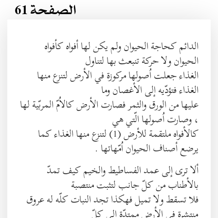
الصفحة 61
الدائم كحاجة الحيوان ولم يكن لها أفواه كأفواه
الحيوان ولا حركة تنبعث بها لتناول
الغذاء جعلت اُصولها مركوزة في الأرض لتنزع منها
الغذاء فتؤدّيه إلى الأغصان وما
عليها من الورق والثمر فصارت الأرض كالاُمّ المربّية لها
، وصارت اُصولها الّتي هي
كالأفواه ملتقمة للأرض (1) لتنزع منها الغذاء كما
يرضع أصناف الحيوان اُمّهاتها .
ألا ترى إلى عمد الفساطيط والخيم كيف تمدّ
بالأطناب من كلّ جانب لتثبت منتصبة
فلا تسقط ولا تميل فهكذا تجد النبات كلّه له عروق
منتشرة في الأرض ممتدّة إلى كلّ