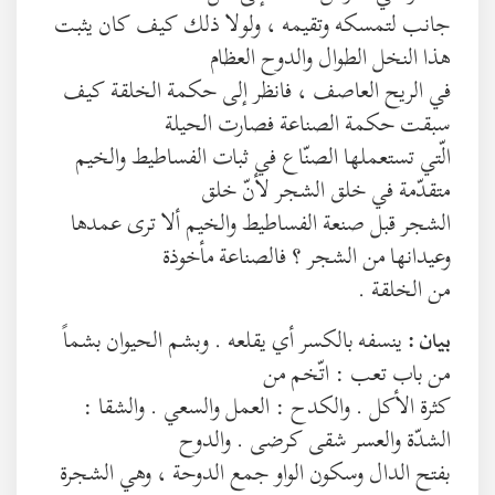
جانب لتمسكه وتقيمه ، ولولا ذلك كيف كان يثبت
هذا النخل الطوال والدوح العظام
في الريح العاصف ، فانظر إلى حكمة الخلقة كيف
سبقت حكمة الصناعة فصارت الحيلة
الّتي تستعملها الصنّاع في ثبات الفساطيط والخيم
متقدّمة في خلق الشجر لأنّ خلق
الشجر قبل صنعة الفساطيط والخيم ألا ترى عمدها
وعيدانها من الشجر ؟ فالصناعة مأخوذة
من الخلقة .
ينسفه بالكسر أي يقلعه . وبشم الحيوان بشماً
بيان :
من باب تعب : اتّخم من
كثرة الأكل . والكدح : العمل والسعي . والشقا :
الشدّة والعسر شقى كرضى . والدوح
بفتح الدال وسكون الواو جمع الدوحة ، وهي الشجرة