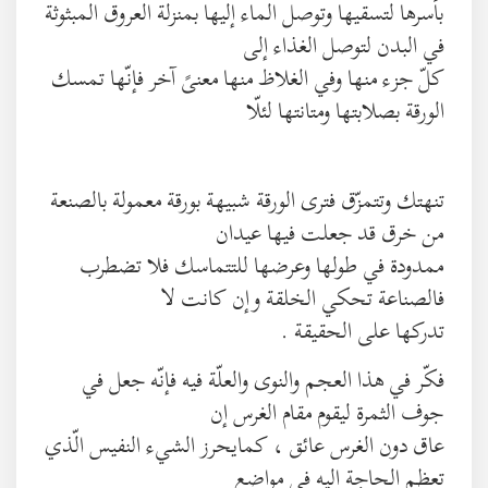
بأسرها لتسقيها وتوصل الماء إليها بمنزلة العروق المبثوثة
في البدن لتوصل الغذاء إلى
كلّ جزء منها وفي الغلاظ منها معنىً آخر فإنّها تمسك
الورقة بصلابتها ومتانتها لئلّا
تنهتك وتتمزّق فترى الورقة شبيهة بورقة معمولة بالصنعة
من خرق قد جعلت فيها عيدان
ممدودة في طولها وعرضها للتتماسك فلا تضطرب
فالصناعة تحكي الخلقة وإن كانت لا
تدركها على الحقيقة .
فكّر في هذا العجم والنوى والعلّة فيه فإنّه جعل في
جوف الثمرة ليقوم مقام الغرس إن
عاق دون الغرس عائق ، كمايحرز الشيء النفيس الّذي
تعظم الحاجة إليه في مواضع