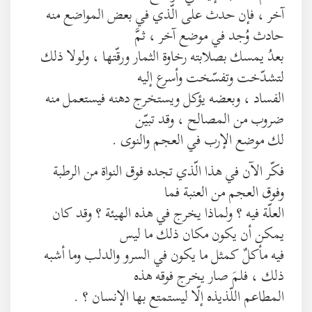
آخر ، فإن حدث على الّذي في بعض المواضع منه
حادث وُجد في موضع آخر ، ثمَّ
بعدُ يمسك بصلابته رخاوة الثمار ورقّتها ، ولولا ذلك
لتشدّخت وتفسّخت وأسرع إليه
الفساد ، وبعضه يؤكل ويستخرج دهنه فيستعمل منه
ضروب من المصالح ، وقد تبيّن
لك موضع الإرب في العجم والنوى .
فكّر الآن في هذا الّذي تجده فوق النواة من الرطبة
وفوق العجم من العنبة فما
العلّة فيه ؟ ولماذا يخرج في هذه الهيئة ؟ وقد كان
يمكن أن يكون مكان ذلك ما ليس
فيه مأكلٌ كمثل ما يكون في السرو والدلب وما أشبه
ذلك ، فلمَ صار يخرج فوقه هذه
المطاعم اللّذيذه إلّا ليستمتع بها الإنسان ؟ .