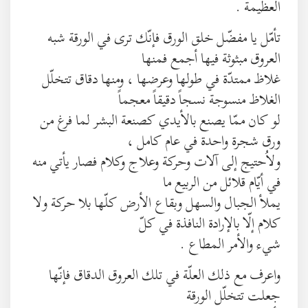
العظيمة .
تأمّل يا مفضّل خلق الورق فإنّك ترى في الورقة شبه
العروق مبثوثة فيها أجمع فمنها
غلاظ ممتدّة في طولها وعرضها ، ومنها دقاق تتخلّل
الغلاظ منسوجة نسجاً دقيقاً معجماً
لو كان ممّا يصنع بالأيدي كصنعة البشر لما فرغ من
ورق شجرة واحدة في عام كامل ،
ولاُحتيج إلى آلات وحركة وعلاج وكلام فصار يأتي منه
في أيّام قلائل من الربيع ما
يملأ الجبال والسهل وبقاع الأرض كلّها بلا حركة ولا
كلام إلّا بالإرادة النافذة في كلّ
شيء والأمر المطاع .
واعرف مع ذلك العلّة في تلك العروق الدقاق فإنّها
جعلت تتخلّل الورقة