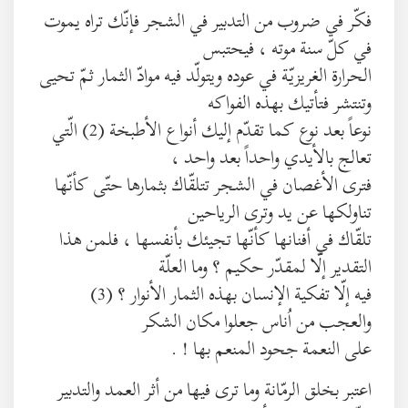
فكّر في ضروب من التدبير في الشجر فإنّك تراه يموت
في كلّ سنة موته ، فيحتبس
الحرارة الغريزيّة في عوده ويتولّد فيه موادّ الثمار ثمّ تحيى
وتنتشر فتأتيك بهذه الفواكه
نوعاً بعد نوع كما تقدّم إليك أنواع الأطبخة (2) الّتي
تعالج بالأيدي واحداً بعد واحد ،
فترى الأغصان في الشجر تتلقّاك بثمارها حتّى كأنّها
تناولكها عن يد وترى الرياحين
تلقّاك في أفنانها كأنّها تجيئك بأنفسها ، فلمن هذا
التقدير إلّا لمقدّر حكيم ؟ وما العلّة
فيه إلّا تفكية الإنسان بهذه الثمار الأنوار ؟ (3)
والعجب من اُناس جعلوا مكان الشكر
على النعمة جحود المنعم بها ! .
اعتبر بخلق الرمّانة وما ترى فيها من أثر العمد والتدبير