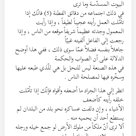
البيوت المسدّسة وما ترى
في ذلك اجتماعه من دقائق الفطنة (5) فانّك إذا
تأمّلت العمل رأيته عجيباً لطيفاً ، وإذا رأيت
المعمول وجدته عظيماً شريفاً موقعه من الناس ، وإذا
رجعت إلى الفاعل ألفيته غبيّاً
جاهلاً بنفسه فضلاً عمّا سوى ذلك ، ففي هذا أوضح
الدلالة على أن الصواب والحكمة
في هذه الصنعة ليس للنحل بل هي للّذي طبعه عليها
وسخّره فيها لمصلحة الناس .
انظر إلى هذا الجراد ما أضعفه وأقواه فإنّك إذا تأمّلت
خلقه رأيته كأضعف
الأشياء ، وإن دلفت عساكره نحو بلد من البلدان لم
يستطع أحد أن يحميه منه .
ألا ترى أنّ ملكاً من ملوك الأرض لو جمع خيله ورجله
ليحمي بلاده من الجراد لم يقدر