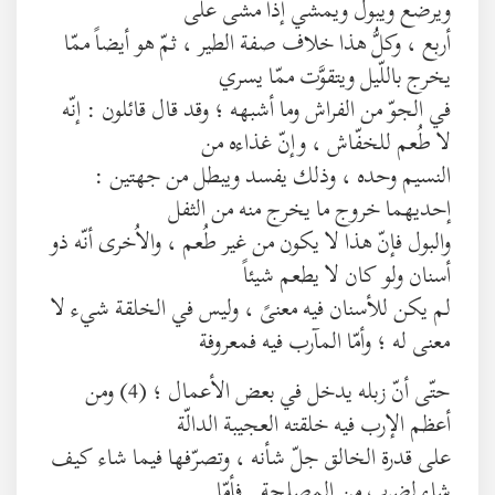
ويرضع ويبول ويمشي إذا مشى على
أربع ، وكلُّ هذا خلاف صفة الطير ، ثمّ هو أيضاً ممّا
يخرج باللّيل ويتقوَّت ممّا يسري
في الجوّ من الفراش وما أشبهه ؛ وقد قال قائلون : إنّه
لا طُعم للخفّاش ، وإنّ غذاءه من
النسيم وحده ، وذلك يفسد ويبطل من جهتين :
إحديهما خروج ما يخرج منه من الثفل
والبول فإنّ هذا لا يكون من غير طُعم ، والاُخرى أنّه ذو
أسنان ولو كان لا يطعم شيئاً
لم يكن للأسنان فيه معنىً ، وليس في الخلقة شيء لا
معنى له ؛ وأمّا المآرب فيه فمعروفة
حتّى أنّ زبله يدخل في بعض الأعمال ؛ (4) ومن
أعظم الإرب فيه خلقته العجيبة الدالّة
على قدرة الخالق جلّ شأنه ، وتصرّفها فيما شاء كيف
شاء لضرب من المصلحة . فأمّا