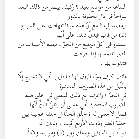
الساعة من موضع بعيد ؟ وكيف يبصر من ذلك البعد
سراجاً في دار محفوفة بالدور
فيقصد إليه ؟ مع أنّ هذه عياناً تتهافت على السراج
(2) من قرب فيدلّ ذلك على أنّها
منتشرة في كلّ موضع من الجوّ ، فهذه الأصناف من
الطير تلتمسها إذا خرجت
فتتقوّت بها .
فانظر كيف وجّه الرزق لهذه الطيور الّتي لا تخرج إلّا
باللّيل من هذه الضروب المنتشرة
في الجوّ ؛ واعرف مع ذلك المعنى في خلق هذه
الضروب المنتشرة الّتي عسى أن يظنَّ ظانٌّ أنّها
فضل لا معنى له ؛ خلق الخفّاش خلقة عجيبة بين
خلقة الطير وذوات الأربع أقرب ، وذلك أنّه
ذو اُذنين ناشزتين وأسنان ووبر (3) وهو يلد ولاداً