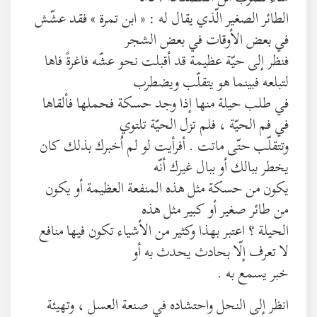
الطائر الصغير الّذي يقال له : « ابن تمرة » فقد عشّش
في بعض الأوقات في بعض الشجر
فنظر إلى حيّة عظيمة قد أقبلت نحو عشّه فاغرةً فاها
لتبلعه فبينما هو يتقلّب ويضطرب
في طلب حيلة منها إذا وجد حسكة فحملها فألقاها
في فم الحيّة ، فلم تزل الحيّة تلتوي
وتتقلّب حتّى ماتت . أفرأيت لو لم اُخبرك بذلك كان
يخطر ببالك أو ببال غيرك أنّه
يكون من حسكة مثل هذه المنفعة العظيمة أو يكون
من طائر صغير أو كبير مثل هذه
الحيلة ؟ اعتبر بهذا وكثير من الأشياء تكون فيها منافع
لا تعرف إلّا بحادث يحدث به أو
خبر يسمع به .
انظر إلى النحل واحتشاده في صنعة العسل ، وتهيئة