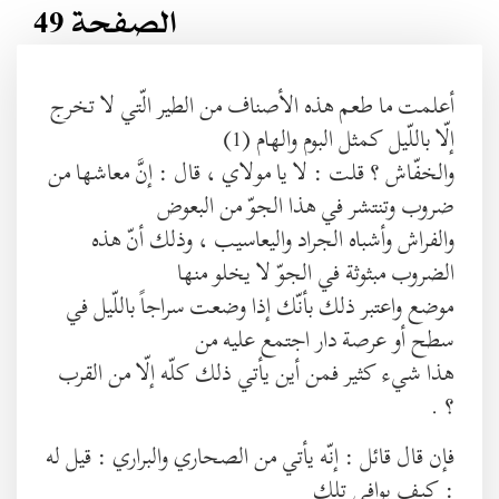
الصفحة 49
أعلمت ما طعم هذه الأصناف من الطير الّتي لا تخرج
إلّا باللّيل كمثل البوم والهام (1)
والخفّاش ؟ قلت : لا يا مولاي ، قال : إنَّ معاشها من
ضروب وتنتشر في هذا الجوّ من البعوض
والفراش وأشباه الجراد واليعاسيب ، وذلك أنّ هذه
الضروب مبثوثة في الجوّ لا يخلو منها
موضع واعتبر ذلك بأنّك إذا وضعت سراجاً باللّيل في
سطح أو عرصة دار اجتمع عليه من
هذا شيء كثير فمن أين يأتي ذلك كلّه إلّا من القرب
؟ .
فإن قال قائل : إنّه يأتي من الصحاري والبراري : قيل له
: كيف يوافي تلك