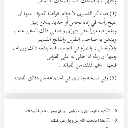
ويطهر ، ويضحك كما يضحك الانسان .
(4) قد ذكر الدميري لاجزائه خواصا كثيرة : منها ان
طبخ رأسه في إناء نحاس أو حديد بدهن زنبق
ويغمر فيه مرارا حتى يتهرّى ويصفى ذلك الدهن عنه ،
ويدهن به صاحب النقرس والفالج القديم
والارتعاش ، والتورّم في الجسد فانه ينفعه ذلك ويبرئه ،
ومنها ان زبله اذا طلى به على القوابى
قلعها . وغير ذلك من الفوائد .
(5) وفي نسخة وما ترى في اجتماعه من دقائق الفطنة
ثواب الموحدين والعارفين ، وبيان وجوب المعرفة وعلته
علة احتجاب الله عز وجل عن خلقه