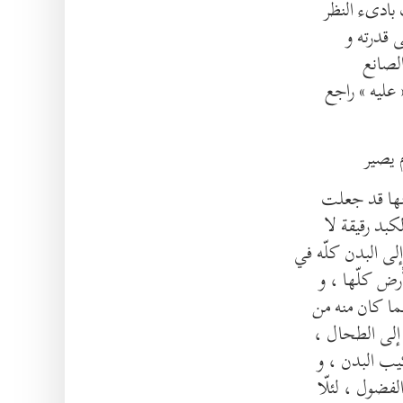
 بادىء النظر
لى قدرته و
الصانع
عليه » راجع
م يصير
نها قد جعلت
بد رقيقة لا
إلى البدن كلّه في
أرض كلّها ، و
ما كان منه من
 إلى الطحال ،
ركيب البدن ، و
فضول ، لئلّا