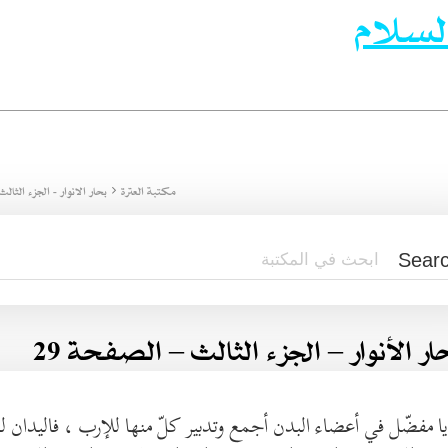
لسلام
مكتبة العترة
بحار الانوار - الجزء الثالث
ار الأنوار – الجزء الثالث – الصفحة 29
يا مفضّل في أعضاء البدن أجمع وتدبير كلّ منها للإرب ، فاليدان ل