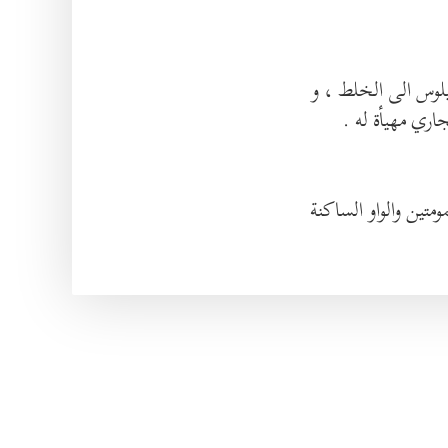
ري مهيأة له .