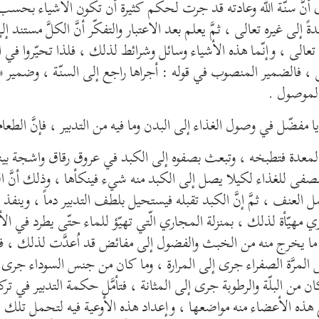
 أنَّ سنّة الله وعادته قد جرت لحكم كثيرة أن تكون الأشياء بحسب
ةً إلى غيره تعالى ، ثمَّ يعلم بعد الاعتبار والتفكّر أنَّ الكلَّ مستند إ
ه تعالى ، وإنّما هذه الأشياء وسائل وشرائط لذلك ، فلذا تحيّروا في 
 ، فالضمير المنصوب في قوله : أجراها راجع إلى السنّة ، وضمير « 
الموصول .
يا مفضّل في وصول الغذاء إلى البدن وما فيه من التدبير ، فإنَّ الطعا
لمعدة فتطبخه ، وتبعث بصفوه إلى الكبد في عروق رقاق واشجة بي
فى للغذاء لكيلا يصل إلى الكبد منه شيء فينكأها ، وذلك أنَّ الك
 العنف ، ثمَّ إنَّ الكبد تقبله فيستحيل بلطف التدبير دماً ، وينفذ 
 مهيّأة لذلك ، بمنزلة المجاري الّتي تهيّؤ للماء حتّى يطرد في ال
ما يخرج منه من الخبث والفضول إلى مفائض قد اُعدَّت لذلك ، ف
لمرَّة الصفراء جرى إلى المرارة ، وما كان من جنس السوداء جرى
ان من البلّة والرطوبة جرى إلى المثانة ، فتأمَّل حكمة التدبير في ت
ذه الأعضاء منه مواضعها ، وإعداد هذه الأوعية فيه لتحمل تلك ال