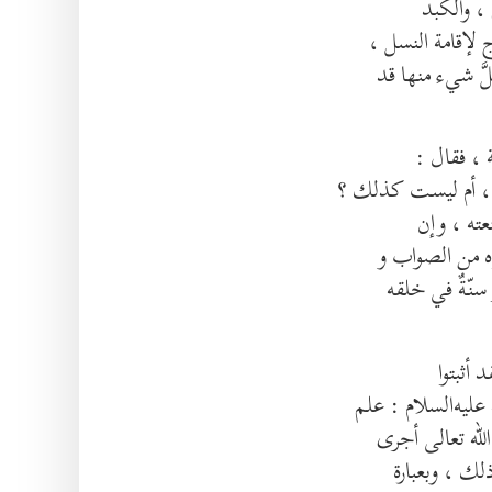
، والكبد
َ شيء منها قد
ة ، فقال :
ل ، أم ليست كذلك ؟
عته ، وإن
اه من الصواب و
سنّةٌ في خلقه
 أثبتوا
عليه‌السلام : علم
الله تعالى أجرى
لك ، وبعبارة