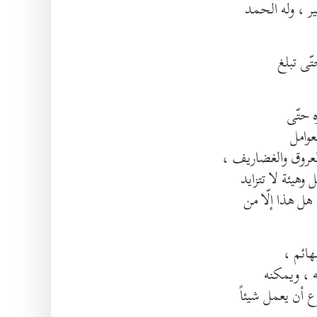
ر ، وله الحمد
ه حتّى
عوامل
لعروق والغضاريف ،
هيئة لا تتزايد
 هل هذا إلّا من
هائم ،
ه ، ويمكنه
 أن يعمل شيئاً