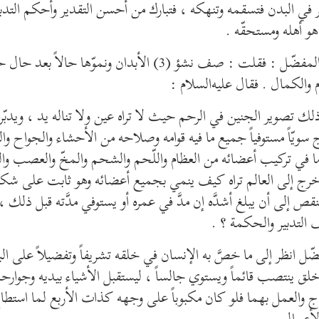
 في البدن فتسقمه وتنهكه ، فتبارك من أحسن التقدير وأحكم التدبي
و أهله ومستحقّه .
ّل : فقلت : صف نشؤ (3) الأبدان ونموّها حالاً بعد حال حتّى تبلغ
م والكمال . فقال عليه‌السلام :
 ذلك تصوير الجنين في الرحم حيث لا تراه عين ولا تناله يد ، ويدبّر
سويّاً مستوفياً جميع ما فيه قوامه وصلاحه من الأحشاء والجواح وال
ا في تركيب أعضائه من العظام واللّحم والشحم والمخّ والعصب وا
خرج إلى العالم تراه كيف ينمي بجميع أعضائه وهو ثابت على شكل و
نقص إلى أن يبلغ أشدَّه إن مدَّ في عمره أو يستوفي مدَّته قبل ذلك ،
التدبير والحكمة ؟ .
ضّل انظر إلى ما خصَّ به الإنسان في خلقه تشريفاً وتفضيلاً على الب
 خلق ينتصب قائماً ويستوي جالساً ، ليستقبل الأشياء بيديه وجوارح
ج والعمل بهما فلو كان مكبوباً على وجهه كذات الأربع لما استطاع
لأعمال .