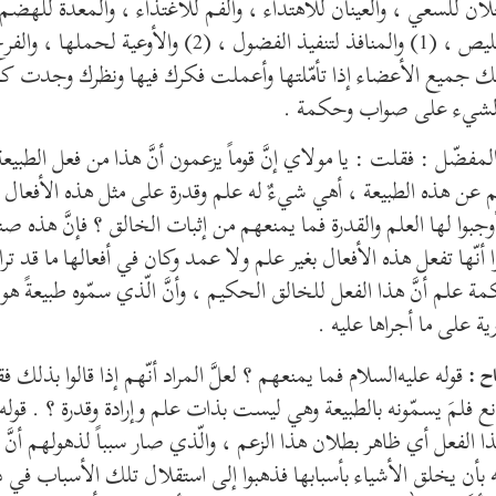
لان للسعي ، والعينان للاهتداء ، والفم للاغتذاء ، والمعدة للهضم 
ذ الفضول ، (2) والأوعية لحملها ، والفرج لإقامة النسل ،
 جميع الأعضاء إذا تأمّلتها وأعملت فكرك فيها ونظرك وجدت كلّ
ر لشيء على صواب وحكمة .
لمفضّل : فقلت : يا مولاي إنَّ قوماً يزعمون أنَّ هذا من فعل الطبيع
 عن هذه الطبيعة ، أهي شيءٌ له علم وقدرة على مثل هذه الأفعا
وجبوا لها العلم والقدرة فما يمنعهم من إثبات الخالق ؟ فإنَّ هذه صن
 أنّها تفعل هذه الأفعال بغير علم ولا عمد وكان في أفعالها ما قد تر
ة علم أنَّ هذا الفعل للخالق الحكيم ، وأنَّ الّذي سمّوه طبيعةً هو 
ية على ما أجراها عليه .
قوله عليه‌السلام فما يمنعهم ؟ لعلَّ المراد أنّهم إذا قالوا بذلك فقد
ح :
ع فلمَ يسمّونه بالطبيعة وهي ليست بذات علم وإرادة وقدرة ؟ . قوله 
هذا الفعل أي ظاهر بطلان هذا الزعم ، والّذي صار سبباً لذهولهم أنَّ 
 بأن يخلق الأشياء بأسبابها فذهبوا إلى استقلال تلك الأسباب في ذ