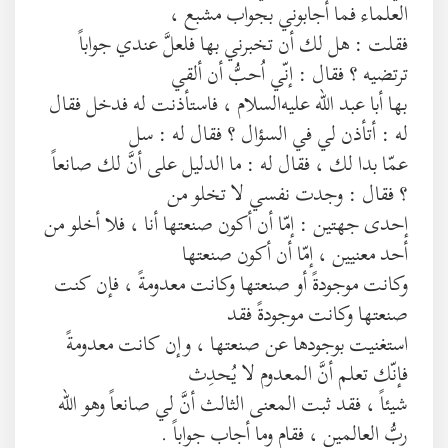
العلماء فما أجابوني بجواب مشبع ،
فقلت : هل لك أن تخبرني بها فلعلَّ عندي جواباً
ترتضيه ؟ فقال : إنّي اُحبُّ أن ألقي
بها أبا عبد الله عليه‌السلام ، فاستأذنت له فدخل فقال
له : أتأذن لي في السؤال ؟ فقال له : سل
عمّا بدا لك ، فقال له : ما الدليل على أنَّ لك صانعاً
؟ فقال : وجدت نفسي لا تخلو من
إحدى جهتين : إمّا أن أكون صنعتها أنا ، فلا أخلو من
أحد معنيين ، إمّا أن أكون صنعتها
وكانت موجودةً أو صنعتها وكانت معدومةً ، فإن كنت
صنعتها وكانت موجودةً فقد
استغنيت بوجودها عن صنعتها ، وإن كانت معدومةً
فإنّك تعلم أنَّ المعدوم لا يُحدِث
شيئاً ، فقد ثبت المعنى الثالث أنَّ لي صانعاً وهو الله
ربُّ العالمين ، فقام وما أجاب جواباً .