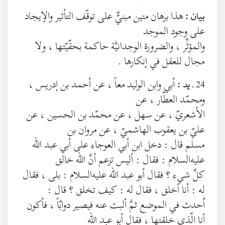
هذا برهان متين مبنيٌّ على توقّف التأثير والإيجاد
بيان :
على وجود الموجد
والمؤثِّر ، والضرورة الوجدانيَّة حاكمة بحقّيّتها ، ولا
مجال للعقل في إنكارها .
24 ـ
أبي وابن الوليد معاً ، عن أحمد بن إدريس ،
يد :
ومحمّد العطّار ، عن
الأشعريّ ، عن سهل ، عن محمّد بن الحسين ، عن
عليّ بن يعقوب الهاشميّ ، عن مروان بن
مسلم قال : دخل ابن أبي العوجاء على أبي عبد الله
عليه‌السلام : فقال : أليس تزعم أنَّ الله خالق
كلِّ شيء ؟ فقال أبو عبد الله عليه‌السلام : بلى ، فقال
له : أنا أخلق ، فقال له : كيف تخلق ؟ قال :
اُحدث في الموضع ثمَّ ألبث عنه فيصير دوابّاً ، فأكون
أنا الّذي خلقتها ، فقال أبو عبد الله