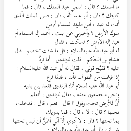
ما اسمك ؟ قال : اسمي عبد الملك ، قال : فما
كنيتك ؟ قال : أبو عبد الله ، قال : فمن الملك الّذي
أنت له عبد ، أمن ملوك السماء أم من
ملوك الأرض ؟ وأخبرني عن ابنك ، أعبد إله السماء أم
عبد إله الأرض ؟ فسكت ، فقال
له أبو عبد الله عليه‌السلام : قل ما شئت تخصم . قال
هشام بن الحكم : قلت للزنديق : أما تردُّ
عليه ؟ فقبَّح قولي ، فقال له أبو عبد الله عليه‌السلام :
إذا فرغت من الطواف فأتنا ، فلمّا فرغ
أبو عبد الله عليه‌السلام أتاه الزنديق فقعد بين يديه
ونحن مجتمعون عنده ، فقال للزنديق : أتعلم
أنَّ للأرض تحت وفوق ؟ قال : نعم ، قال : فدخلت
تحتها ؟ قال : لا ، قال : فما يدريك
بما تحتها ؟ قال : لا أدري إلّا أنّي أظنُّ أن ليس تحتها
شيءٌ ، قال أبو عبد الله عليه‌السلام :