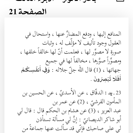
الصفحة 21
المنافع إليها ، ودفع المضارِّ عنها ، واستحال في
العقول وجود تأليف لا مؤلّف له ، وثبات
صورة لا مصوِّر لها ، فعلمت أنّ لها خالقاً خلقها ،
ومصوِّراً صوَّرها ، مخالفاً لها في جميع
جهاتها ، (1) قال الله جلّ جلاله :
وَفِي أَنفُسِكُمْ
.
أَفَلَا تُبْصِرُونَ
23 ـ
الدقّاق ، عن الأسديّ ، عن الحسين بن
يد :
المأمون القرشيّ ، (2) عن عمر بن
عبد العزيز ، (3) عن هشام بن الحكم قال : قال لي
أبو شاكر الديصانيّ : إنَّ لي مسألة تستأذن
لي على صاحبك فإنّي قد سألت عنها جماعةً من