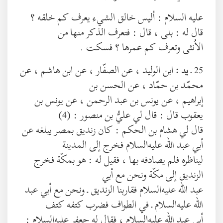
عليه السلام : أليس خالق الشيء يعرف كم خلقه ؟
قال له : بلى ، قال : فتعرف الذكر منها من
الاُنثى وتعرف كم عمرها ؟ فسكت .
25 ـ
ابن الوليد ، عن الصفّار ، عن ابن هاشم ، عن
يد :
محمّد بن حمّاد ، عن الحسن بن
إبراهيم ، عن يونس بن عبد الرحمن ، عن يونس بن
يعقوب قال : قال لي عليُّ بن منصور : (4)
قال لي هشام بن الحكم : كان زنديق بمصر يبلغه عن
أبي عبد الله عليه‌السلام فخرج إلى المدينة
ليناظره فلم يصادفه بها ، فقيل له : هو بمكّة فخرج
الزنديق إلى مكّة ونحن مع أبي
عبد الله عليه‌السلام فقاربنا الزنديق ـ ونحن مع أبي عبد
الله عليه‌السلام ـ في الطواف فضرب كتفه كتف
أبي عبد الله عليه‌السلام ، فقال له جعفر عليه‌السلام :