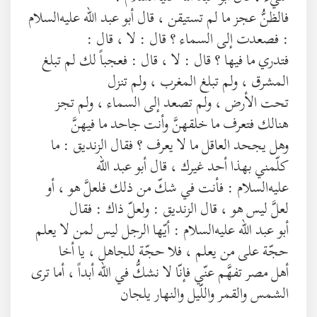
فالظنُّ عجز ما لم تستيقن ، قال أبو عبد الله عليه‌السلام
: فصعدت إلى السماء ؟ قال : لا ، قال :
فتدري ما فيها ؟ قال : لا ، قال : فعجباً لك لم تبلغ
المشرق ، ولم تبلغ المغرب ، ولم تنزل
تحت الأرض ، ولم تصعد إلى السماء ، ولم تجز
هنالك فتعرف ما خلقهنَّ وأنت جاحد ما فيهنَّ
وهل يجحد العاقل ما لا يعرف ؟ فقال الزنديق : ما
كلّمني بهذا أحد غيرك ، قال أبو عبد الله
عليه‌السلام : فأنت في شكّ من ذلك فلعلَّ هو ، أو
لعلَّ ليس هو ، قال الزنديق : ولعلّ ذاك : فقال
أبو عبد الله عليه‌السلام : أيّها الرجل ليس لمن لا يعلم
حجّة على من يعلم ، فلا حجّة للجاهل ، يا أخا
أهل مصر تفهَّم عنّي فإنّا لا نشكُّ في الله أبداً ، أما ترى
الشمس والقمر واللّيل والنهار يلجان