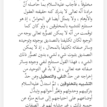
مخلوقاً ، فأجاب عليه‌السلام بما حاصله أنَّ
مرادنا أنّه تعالى لا يدرك كنه حقيقته العقول
والأوهام ، ولا يتمثّل أيضا في الحواسِّ ، إذ هو
مستلزم للتشبيه بالمخلوقين ، ولو كان كما
توهّمت من أنّه لا يمكن تصوُّره تعالى بوجه من
الوجوه لكان تكليفنا بالتصديق بوجوده وتوحيده
وسائر صفاته تكليفاً بالمحال ، إذ لا يمكن
التصديق بثبوت شيء لشيء بدون تصوُّر ذلك
الشيء ، فهذا القول مستلزم لنفي وجوده وسائر
صفاته عنه تعالى ، بل لا بدَّ في التوحيد من
إخراجه عن حدِّ
وعن حدِّ
النفي والتعطيل
، ثمَّ استدلَّ عليه‌السلام
التشبيه بالمخلوقين
بتركيبهم وحدوثهم وتغيُّر أحوالهم وتبدُّل
أوضاعهم على احتياجهم إلى صانع منزَّه عن
جميع ذلك ، غير مشابه لهم في الصفات