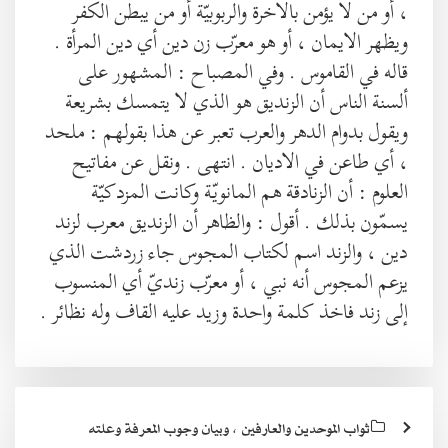
، أو من لا يؤمن بالاخرة والربوبيّة أو من يبطن الكفر
ويظهر الايمان ، أو هو معرّب زن دين أي دين المرأة .
قاله في القاموس . وفي المصباح : المشهور على
ألسنة الناس أن الزنديق هو الذي لا يتمسك بشريعة
ويقول بدوام الدهر والعرب تعبر عن هذا بقولهم : ملحد
، أي طاعن في الاديان . انتهى . ونقل عن مفاتيح
العلوم : أن الزنادقة هم المانويّة وكانت المزدكيّة
يسمّون بذلك . أقول : والظاهر أن الزنديق معرب لزند
دين ، والزند اسم لكتاب المجوس جاء زردشت الذي
يزعم المجوس أنه نبي ، أو معرّب زنديّ أي المنسوب
إلى زند فاخذ كلمة واحدة وزيد عليه القاف وله نظائر .
ثواب الموحدين والعارفين ، وبيان وجوب المعرفة وعلته