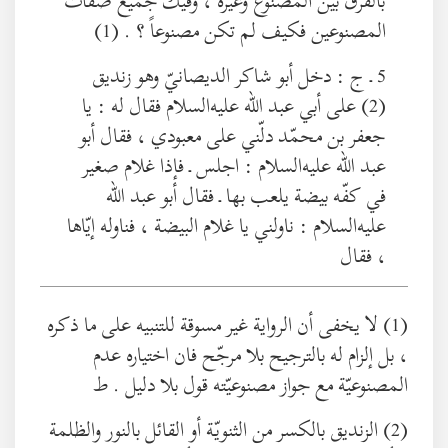
بالفرق بين المصنوع وغيره ، وفيك جميع صفات
المصنوعين فكيف لم تكن مصنوعاً ؟ . (1)
5 ـ ج : دخل أبو شاكر الديصانيّ وهو زنديق
(2) على أبي عبد الله عليه‌السلام فقال له : يا
جعفر بن محمّد دلّني على معبودي ، فقال أبو
عبد الله عليه‌السلام : اجلس ـ فإذا غلام صغير
في كفّه بيضة يلعب بها ـ فقال أبو عبد الله
عليه‌السلام : ناولني يا غلام البيضة ، فناوله إيّاها
، فقال
(1) لا يخفى أن الرواية غير مسوقة للتنبيه على ما ذكره
، بل إلزام له بالترجيح بلا مرجّح فان اختياره عدم
المصنوعيّة مع جواز مصنوعيّته قول بلا دليل . ط
(2) الزنديق بالكسر من الثنويّة أو القائل بالنور والظلمة