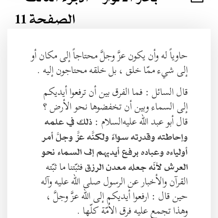
الصفحة 11
حاوياً له وأن يكون عزَّ وجلَّ محتاجاً إلى مكان أو
إلى شيء ممّا خلق ، بل خلقه محتاجون إليه .
قال السائل : فما الفرق بين أن ترفعوا أيديكم
إلى السماء وبين أن تخفضوها نحو الأرض ؟
قال أبو عبد الله عليه‌السلام :
ذلك في علمه
وإحاطته وقدرته سواءٌ ولكنَّه عزَّ وجلَّ أمر
أولياءه وعباده برفع أيديهم إلى السماء نحو
فثبّتنا ما ثبّته
العرش لأنّه جعله معدن الرزق
القرآن والأخبار عن الرسول صلى الله عليه وآله
حين قال : ارفعوا أيديكم إلى الله عزَّ وجلَّ ،
وهذا تجمع عليه فرق الاُمّة كلّها .