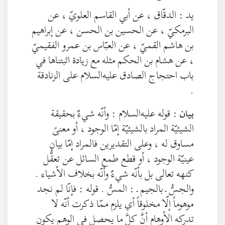
يد : الدقّاق ، عن أبي القاسم العلويّ ، عن
البرمكيّ ، عن الحسين بن الحسن ، عن إبراهيم
بن هاشم القميّ ، عن العبّاس بن عمرو الفقيميّ
، عن هشام بن الحكم مثله مع زيادة اثبتناها في
باب احتجاج الصادق عليه‌السلام على الزنادقة
.
: قوله عليه‌السلام : وأنّه شيءٌ بحقيقة
بيان
الشيئيّة المراد بالشيئيّة إمّا الوجود ، أو معنىً
مساوق له ، وعلى التقديرين فالمراد إمّا بيان
عينيّة الوجود ، أو قطع طمع السائل عن تعقُّل
كنهه تعالى بل بأنّه شيءٌ وأنّه بخلاف الأشياء .
والجسُّ ـ بالجيم ـ : المسُّ . قوله : فإنّا لم نجد
موهوماً إلّا مخلوقاً أي يلزم ممّا ذكرت أنّه لا
تدركه الأوهام أنَّ كلَّ ما يحصل في الوهم يكون