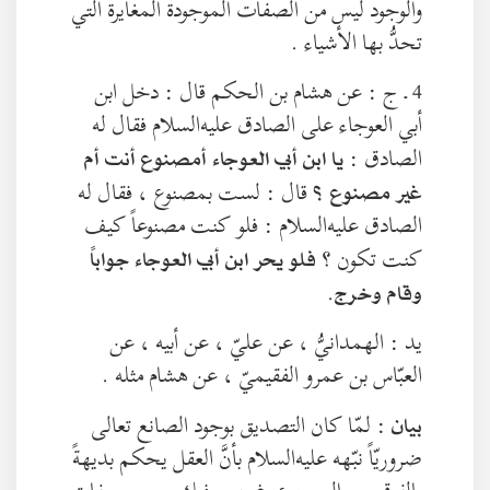
والوجود ليس من الصفات الموجودة المغايرة الّتي
تحدُّ بها الأشياء .
4 ـ ج : عن هشام بن الحكم قال : دخل ابن
أبي العوجاء على الصادق عليه‌السلام فقال له
الصادق :
يا ابن أبي العوجاء أمصنوع أنت أم
قال : لست بمصنوع ، فقال له
غير مصنوع ؟
الصادق عليه‌السلام : فلو كنت مصنوعاً كيف
كنت تكون ؟
فلو يحر ابن أبي العوجاء جواباً
.
وقام وخرج
يد : الهمدانيُّ ، عن عليّ ، عن أبيه ، عن
العبّاس بن عمرو الفقيميّ ، عن هشام مثله .
: لمّا كان التصديق بوجود الصانع تعالى
بيان
ضروريّاً نبّهه عليه‌السلام بأنَّ العقل يحكم بديهةً